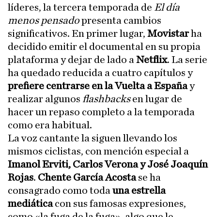
líderes, la tercera temporada de
El día
menos pensado
presenta cambios
significativos. En primer lugar,
Movistar
ha
decidido emitir el documental en su propia
plataforma y dejar de lado a
Netflix
. La serie
ha quedado reducida a cuatro capítulos y
prefiere centrarse en la Vuelta a España
y
realizar algunos
flashbacks
en lugar de
hacer un repaso completo a la temporada
como era habitual.
La voz cantante la siguen llevando los
mismos ciclistas, con mención especial a
Imanol Erviti, Carlos Verona y José Joaquín
Rojas
.
Chente García Acosta
se ha
consagrado como toda
una estrella
mediática
con sus famosas expresiones,
como «la fuga de la fuga», algo que le