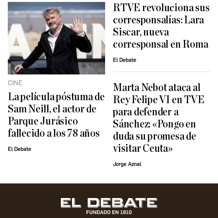
RTVE revoluciona sus
corresponsalías: Lara
Siscar, nueva
corresponsal en Roma
El Debate
CINE
Marta Nebot ataca al
La película póstuma de
Rey Felipe VI en TVE
Sam Neill, el actor de
para defender a
Parque Jurásico
Sánchez: «Pongo en
fallecido a los 78 años
duda su promesa de
visitar Ceuta»
El Debate
Jorge Aznal