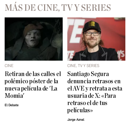
MÁS DE CINE, TV Y SERIES
CINE
CINE, TV Y SERIES
Retiran de las calles el
Santiago Segura
polémico póster de la
denuncia retrasos en
nueva película de 'La
el AVE y retrata a esta
Momia'
usuaria de X: «Para
retraso el de tus
El Debate
películas»
Jorge Aznal