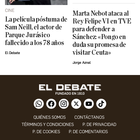
CINE
Marta Nebot ataca al
La película póstuma de
Rey Felipe VI en TVE
Sam Neill, el actor de
para defender a
Parque Jurásico
Sánchez: «Pongo en
fallecido a los 78 años
duda su promesa de
visitar Ceuta»
El Debate
Jorge Aznal
QUIÉNES SOMOS
CONTÁCTANOS
TÉRMINOS Y CONDICIONES
P. DE PRIVACIDAD
P. DE COOKIES
P. DE COMENTARIOS