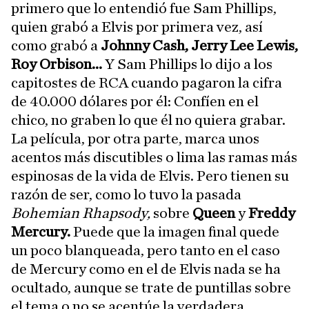
primero que lo entendió fue Sam Phillips,
quien grabó a Elvis por primera vez, así
como grabó a
Johnny Cash, Jerry Lee Lewis,
Roy Orbison...
Y Sam Phillips lo dijo a los
capitostes de RCA cuando pagaron la cifra
de 40.000 dólares por él: Confíen en el
chico, no graben lo que él no quiera grabar.
La película, por otra parte, marca unos
acentos más discutibles o lima las ramas más
espinosas de la vida de Elvis. Pero tienen su
razón de ser, como lo tuvo la pasada
Bohemian Rhapsody,
sobre
Queen
y
Freddy
Mercury.
Puede que la imagen final quede
un poco blanqueada, pero tanto en el caso
de Mercury como en el de Elvis nada se ha
ocultado, aunque se trate de puntillas sobre
el tema o no se acentúe la verdadera