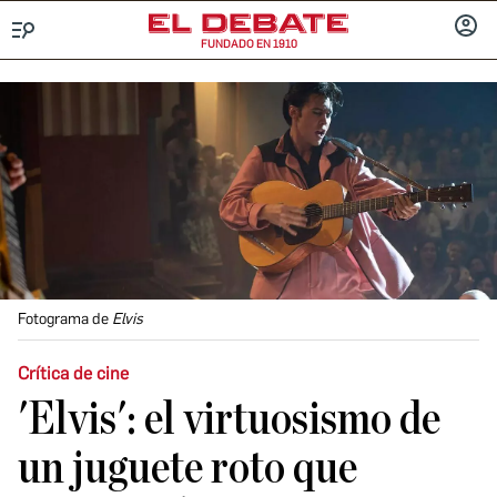
FUNDADO EN 1910
Menú
INICIA
SESIÓ
Fotograma de
Elvis
Crítica de cine
'Elvis': el virtuosismo de
un juguete roto que