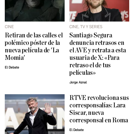
CINE
CINE, TV Y SERIES
Retiran de las calles el
Santiago Segura
polémico póster de la
denuncia retrasos en
nueva película de 'La
el AVE y retrata a esta
Momia'
usuaria de X: «Para
retraso el de tus
El Debate
películas»
Jorge Aznal
RTVE revoluciona sus
corresponsalías: Lara
Siscar, nueva
corresponsal en Roma
El Debate