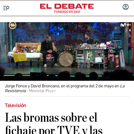
FUNDADO EN 1910
Menú
INICIA
SESIÓ
Jorge Ponce y David Broncano, en el programa del 2 de mayo en
La
Resistencia
Movistar Plus+
Televisión
Las bromas sobre el
fichaje por TVE y las