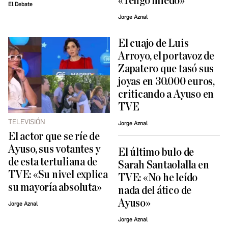
«Tengo miedo»
El Debate
Jorge Aznal
El cuajo de Luis
Arroyo, el portavoz de
Zapatero que tasó sus
joyas en 30.000 euros,
criticando a Ayuso en
TVE
TELEVISIÓN
Jorge Aznal
El actor que se ríe de
Ayuso, sus votantes y
El último bulo de
de esta tertuliana de
Sarah Santaolalla en
TVE: «Su nivel explica
TVE: «No he leído
su mayoría absoluta»
nada del ático de
Ayuso»
Jorge Aznal
Jorge Aznal