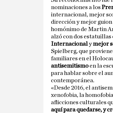
Su reconocimiento fue i
nominaciones a los
Prem
internacional, mejor so
dirección y mejor guion
homónimo de Martin Amis
alzó con dos estatuillas
Internacional
y
mejor s
Spielberg, que provien
familiares en el Holoca
antisemitismo
en la es
para hablar sobre el au
contemporánea.
«Desde 2016, el antisem
xenofobia, la homofobia
aflicciones culturales qu
aquí para quedarse, y cr