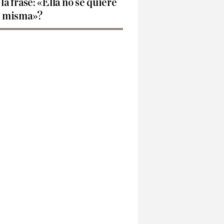
 la frase: «Ella no se quiere
í misma»?