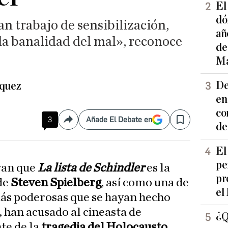
El
dó
n trabajo de sensibilización,
añ
la banalidad del mal», reconoce
de
Ma
De
zquez
en
co
3
Añade El Debate en
Compartir
Save
de
El
pe
ran que
La lista de Schindler
es la
pr
de
Steven Spielberg
, así como una de
el
más poderosas que se hayan hecho
, han acusado al cineasta de
¿Q
e de la
tragedia del Holocausto