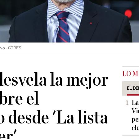
ivo
GTRES
LO M
desvela la mejor
EL DE
bre el
La
Vi
 desde 'La lista
pe
cl
er'