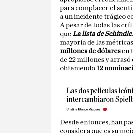
para complacer el sent
a un incidente trágico 
A pesar de todas las crí
que
La lista de Schindle
mayoría de las métrica
millones de dólares
en 
de 22 millones y arrasó
obteniendo
12 nominac
Las dos películas icón
intercambiaron Spielb
Cristina Blanco Vázquez
Desde entonces, han pa
considera que es su mejo