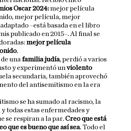
nternacional. Recibió cinco
ios Oscar 2024:
mejor película
nido, mejor película, mejor
 adaptado –está basada en el libro
 publicado en 2015–. Al final se
 doradas:
mejor película
onido
.
e de una
familia judía
, perdió a varios
usto y experimentó un
violento
cuela secundaria, también aprovechó
mento del antisemitismo en la era
itismo se ha sumado al racismo, la
 y todas estas enfermedades y
e se respiran a la par.
Creo que está
eo que es bueno que así sea
. Todo el