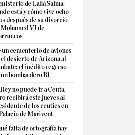
 misterio de Lalla Salma:
nde está y cómo vive ocho
os después de su divorcio
 Mohamed VI de
rruecos
 un cementerio de aviones
 el desierto de Arizona al
mbate: el inédito regreso
 un bombardero B1
 Rey no puede ir a Ceuta,
ro recibirá este jueves al
esidente de los ceutíes en
 Palacio de Marivent
ué falta de ortografía hay