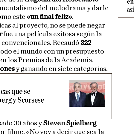
en
imentalismo del melodrama y darle
as
como este
«un final feliz»
.
ticas al proyecto, no se puede negar
r
fue una película exitosa según la
s convencionales. Recaudó
322
todo el mundo con un presupuesto
 en los Premios de la Academia,
iones
y ganando en siete categorías.
icas que se
erg y Scorsese
sado 30 años y
Steven Spielberg
r filme. «No voy a decir que sea la