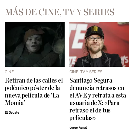
MÁS DE CINE, TV Y SERIES
CINE
CINE, TV Y SERIES
Retiran de las calles el
Santiago Segura
polémico póster de la
denuncia retrasos en
nueva película de 'La
el AVE y retrata a esta
Momia'
usuaria de X: «Para
retraso el de tus
El Debate
películas»
Jorge Aznal