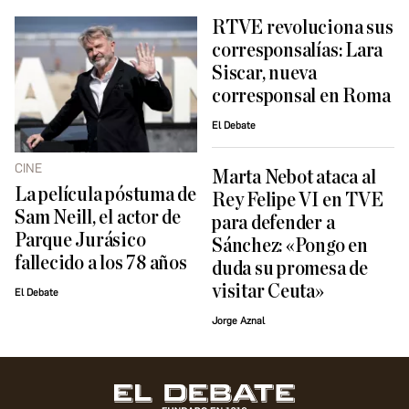
RTVE revoluciona sus
corresponsalías: Lara
Siscar, nueva
corresponsal en Roma
El Debate
CINE
Marta Nebot ataca al
La película póstuma de
Rey Felipe VI en TVE
Sam Neill, el actor de
para defender a
Parque Jurásico
Sánchez: «Pongo en
fallecido a los 78 años
duda su promesa de
visitar Ceuta»
El Debate
Jorge Aznal