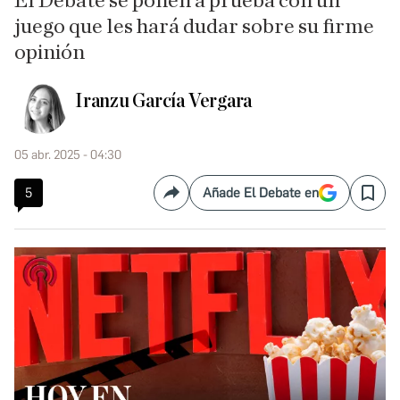
El Debate se ponen a prueba con un
juego que les hará dudar sobre su firme
opinión
Iranzu García Vergara
05 abr. 2025 - 04:30
5
Añade El Debate en
Compartir
Save