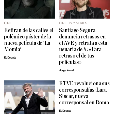
CINE
CINE, TV Y SERIES
Retiran de las calles el
Santiago Segura
polémico póster de la
denuncia retrasos en
nueva película de 'La
el AVE y retrata a esta
Momia'
usuaria de X: «Para
retraso el de tus
El Debate
películas»
Jorge Aznal
RTVE revoluciona sus
corresponsalías: Lara
Siscar, nueva
corresponsal en Roma
El Debate