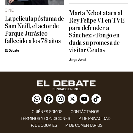
CINE
Marta Nebot ataca al
La película póstuma de
Rey Felipe VI en TVE
Sam Neill, el actor de
para defender a
Parque Jurásico
Sánchez: «Pongo en
fallecido a los 78 años
duda su promesa de
visitar Ceuta»
El Debate
Jorge Aznal
QUIÉNES SOMOS
CONTÁCTANOS
TÉRMINOS Y CONDICIONES
P. DE PRIVACIDAD
P. DE COOKIES
P. DE COMENTARIOS