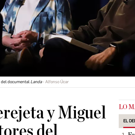
es del documental
Landa
Alfonso Úcar
LO M
rejeta y Miguel
EL DE
tores del