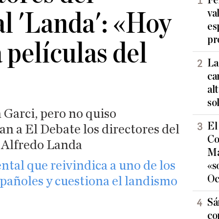
Fe
va
l 'Landa': «Hoy
es
pr
 películas del
La
ca
al
so
Garci, pero no quiso
El
can a El Debate los directores del
Co
 Alfredo Landa
Ma
ental que reivindica a uno de los
«s
Oc
pañoles y cuestiona el landismo
Sá
co