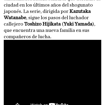
ciudad en los últimos años del shogunato
japonés. La serie, dirigida por
Kazutaka
Watanabe
, sigue los pasos del luchador
callejero
Toshizo Hijikata
(
Yuki Yamada
),
que encuentra una nueva familia en sus
compañeros de lucha.