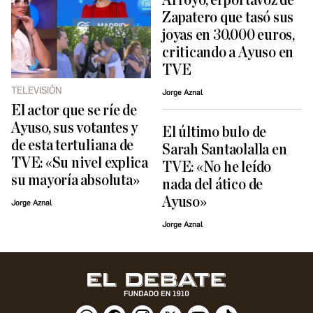
Arroyo, el portavoz de
Zapatero que tasó sus
joyas en 30.000 euros,
criticando a Ayuso en
TVE
TELEVISIÓN
Jorge Aznal
El actor que se ríe de
Ayuso, sus votantes y
El último bulo de
de esta tertuliana de
Sarah Santaolalla en
TVE: «Su nivel explica
TVE: «No he leído
su mayoría absoluta»
nada del ático de
Ayuso»
Jorge Aznal
Jorge Aznal