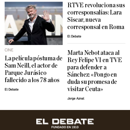
RTVE revoluciona sus
corresponsalías: Lara
Siscar, nueva
corresponsal en Roma
El Debate
CINE
Marta Nebot ataca al
La película póstuma de
Rey Felipe VI en TVE
Sam Neill, el actor de
para defender a
Parque Jurásico
Sánchez: «Pongo en
fallecido a los 78 años
duda su promesa de
visitar Ceuta»
El Debate
Jorge Aznal