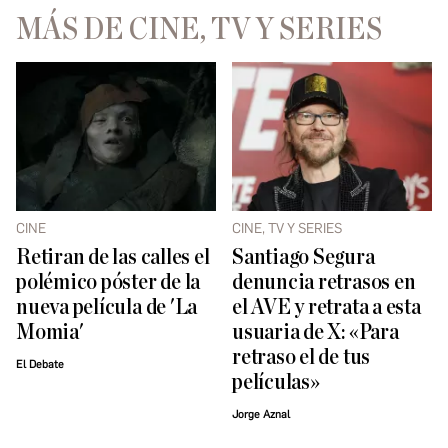
MÁS DE CINE, TV Y SERIES
CINE
CINE, TV Y SERIES
Retiran de las calles el
Santiago Segura
polémico póster de la
denuncia retrasos en
nueva película de 'La
el AVE y retrata a esta
Momia'
usuaria de X: «Para
retraso el de tus
El Debate
películas»
Jorge Aznal