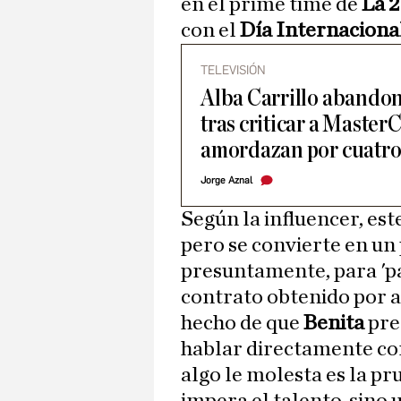
en el prime time de
La 2
con el
Día Internacional
TELEVISIÓN
Alba Carrillo abando
tras criticar a Master
amordazan por cuatro
Jorge Aznal
Según la influencer, est
pero se convierte en un p
presuntamente, para 'pa
contrato obtenido por 
hecho de que
Benita
pre
hablar directamente con
algo le molesta es la pr