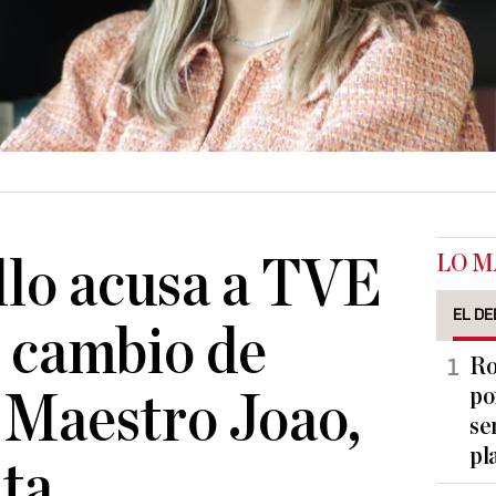
LO M
llo acusa a TVE
EL DE
l cambio de
Ro
po
 Maestro Joao,
se
pl
ta