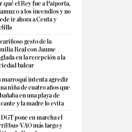
r qué el Rey fue a Paiporta,
amuz o a los incendios y no
ede ir ahora a Ceuta y
lilla
 cariñoso gesto de la
milia Real con Jaume
glada en la recepción a la
ciedad balear
 marroquí intenta agredir
una niña de cuatro años que
 bañaba en una playa de
icante y la madre lo evita
 DGT pone en marcha el
rril bus-VAO más largo y