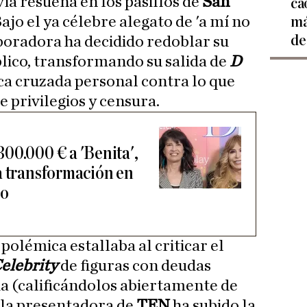
ía resuena en los pasillos de
San
ca
Bajo el ya célebre alegato de 'a mí no
má
de
boradora ha decidido redoblar su
blico, transformando su salida de
D
ca cruzada personal contra lo que
e privilegios y censura.
00.000 € a 'Benita',
a transformación en
ao
polémica estallaba al criticar el
elebrity
de figuras con deudas
a (calificándolos abiertamente de
 la presentadora de
TEN
ha subido la