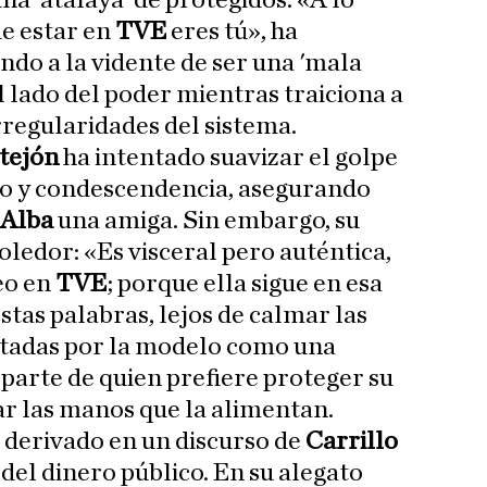
una 'atalaya' de protegidos. «A lo
ue estar en
TVE
eres tú», ha
ando a la vidente de ser una 'mala
l lado del poder mientras traiciona a
rregularidades del sistema.
stejón
ha intentado suavizar el golpe
to y condescendencia, asegurando
Alba
una amiga. Sin embargo, su
oledor: «Es visceral pero auténtica,
eo en
TVE
; porque ella sigue en esa
stas palabras, lejos de calmar las
etadas por la modelo como una
parte de quien prefiere proteger su
ar las manos que la alimentan.
 derivado en un discurso de
Carrillo
 del dinero público. En su alegato