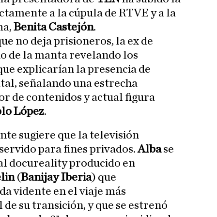
tamente a la cúpula de RTVE y a la
ma,
Benita Castejón
.
e no deja prisioneros, la ex de
do de la manta revelando los
ue explicarían la presencia de
atal, señalando una estrecha
or de contenidos y actual figura
blo López
.
te sugiere que la televisión
servido para fines privados.
Alba
se
al docureality producido en
lin
(
Banijay Iberia
) que
a vidente en el viaje más
l de su transición, y que se estrenó