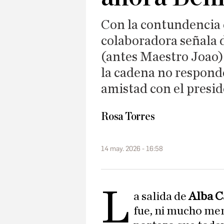
Con la contundencia q
colaboradora señala 
(antes Maestro Joao)
la cadena no responde
amistad con el presi
Rosa Torres
14 may. 2026 - 16:58
L
a salida de
Alba C
fue, ni mucho men