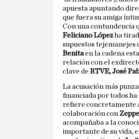
apuesta apuntando direc
que fuera su amiga ínti
Con una contundencia qu
Feliciano López
ha tira
supuestos tejemanejes q
Benita
en la cadena est
relación con el exdirect
clave de
RTVE, José Pa
La acusación más punzan
financiada por todos ha 
refiere concretamente 
colaboración con
Zeppe
acompañaba a la conocid
importante de su vida, e