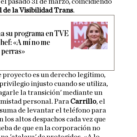
el pasado 31 de marzo, coincidiendo
 de la Visibilidad Trans
.
na su programa en TVE
Chef: «A mí no me
 perras»
e proyecto es un derecho legítimo,
rivilegio injusto cuando se utiliza,
garle la transición' mediante un
amistad personal. Para
Carrillo
, el
suma de levantar el teléfono para
 los altos despachos cada vez que
ueba de que en la corporación no