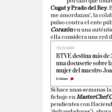
portazo que todav
Cugat y Prado del Rey
. 
me amordazan’, la cola
pulso contra el ente pú
Corazón
en una auténti
ella considera una red d
TELEVISIÓN
RTVE destina más de 3
una docuserie sobre l
mujer del maestro Jo
El Debate
Si hace unas semanas la 
fichaje en
MasterChef C
pendientes con Haciend
'defraudadores'), ahora