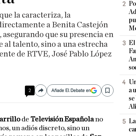
Po
Ad
ue la caracteriza, la
pu
directamente a Benita Castejón
Me
, asegurando que su presencia en
El
 al talento, sino a una estrecha
Fa
dente de RTVE, José Pablo López
An
so
Un
a 
2
Añade El Debate en
Compartir
Save
se
Al
arrillo
de
Televisión Española
no
La
os, un adiós discreto, sino un
ca