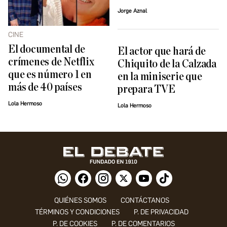
Jorge Aznal
CINE
El documental de
El actor que hará de
crímenes de Netflix
Chiquito de la Calzada
que es número 1 en
en la miniserie que
más de 40 países
prepara TVE
Lola Hermoso
Lola Hermoso
QUIÉNES SOMOS
CONTÁCTANOS
TÉRMINOS Y CONDICIONES
P. DE PRIVACIDAD
P. DE COOKIES
P. DE COMENTARIOS