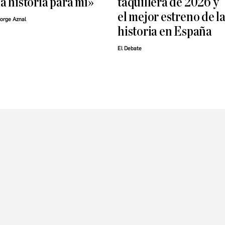
la historia para mí»
taquillera de 2026 y
el mejor estreno de l
orge Aznal
historia en España
El Debate