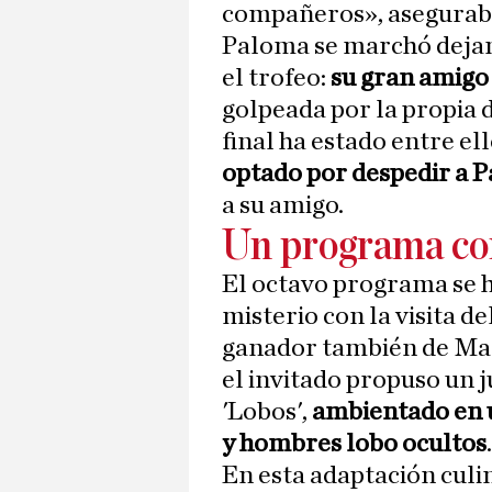
compañeros», asegurab
Paloma se marchó dejan
el trofeo:
su gran amigo
golpeada por la propia d
final ha estado entre el
optado por despedir a 
a su amigo.
Un programa co
El octavo programa se 
misterio con la visita de
ganador también de Mast
el invitado propuso un j
'Lobos',
ambientado en u
y hombres lobo ocultos
.
En esta adaptación culin