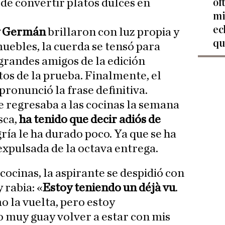
of
 de convertir platos dulces en
mi
ec
 Germán
brillaron con luz propia y
qu
uebles, la cuerda se tensó para
grandes amigos de la edición
tos de la prueba. Finalmente, el
pronunció la frase definitiva.
e regresaba a las cocinas la semana
sca,
ha tenido que decir adiós de
egría le ha durado poco. Ya que se ha
expulsada de la octava entrega.
ocinas, la aspirante se despidió con
 rabia: «
Estoy teniendo un déjà vu
.
o la vuelta, pero estoy
o muy guay volver a estar con mis