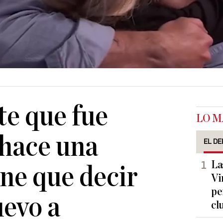
te que fue
LO M
 hace una
EL DE
La
ne que decir
Vi
pe
uevo a
cl