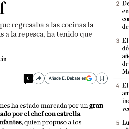
f
De
en
co
que regresaba a las cocinas la
de
 a la repesca, ha tenido que
El
dó
añ
lán
de
Ma
0
Añade El Debate en
Compartir
Save
El
am
in
lunes ha estado marcada por un
gran
ve
ado por el chef con estrella
Infantes
, quien propuso a los
Lu