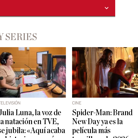
Y SERIES
TELEVISIÓN
CINE
Julia Luna, la voz de
Spider-Man: Brand
la natación en TVE,
New Day ya es la
se jubila: «Aquí acaba
película más