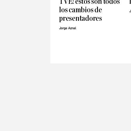
TVE: estos son todos
los cambios de
J
presentadores
Jorge Aznal