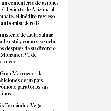
 un cementerio de aviones
 el desierto de Arizona al
mbate: el inédito regreso
 un bombardero B1
 misterio de Lalla Salma:
nde está y cómo vive ocho
os después de su divorcio
 Mohamed VI de
rruecos
 Gran Marruecos: las
biciones de un país
cómodo para todos sus
cinos
is Fernández-Vega,