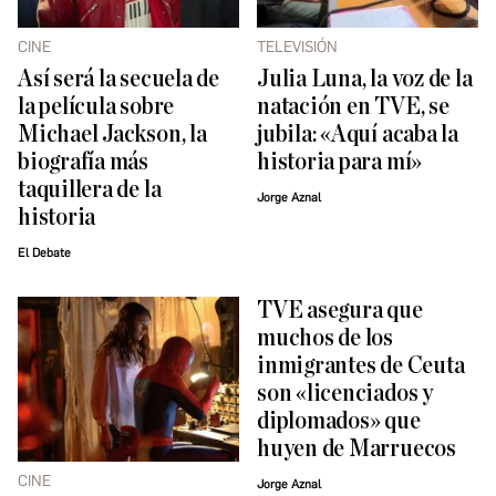
CINE
TELEVISIÓN
Así será la secuela de
Julia Luna, la voz de la
la película sobre
natación en TVE, se
Michael Jackson, la
jubila: «Aquí acaba la
biografía más
historia para mí»
taquillera de la
Jorge Aznal
historia
El Debate
TVE asegura que
muchos de los
inmigrantes de Ceuta
son «licenciados y
diplomados» que
huyen de Marruecos
CINE
Jorge Aznal