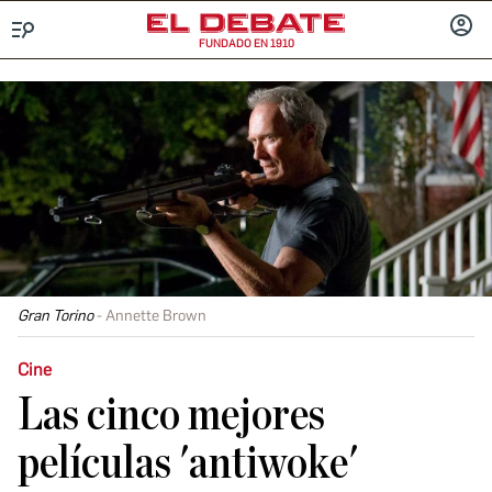
FUNDADO EN 1910
Menú
INICIA
SESIÓ
Gran Torino
Annette Brown
Cine
Las cinco mejores
películas 'antiwoke'