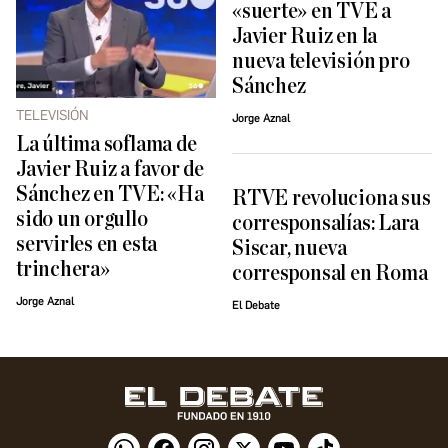
«suerte» en TVE a
Javier Ruiz en la
nueva televisión pro
Sánchez
TELEVISIÓN
Jorge Aznal
La última soflama de
Javier Ruiz a favor de
Sánchez en TVE: «Ha
RTVE revoluciona sus
sido un orgullo
corresponsalías: Lara
servirles en esta
Siscar, nueva
trinchera»
corresponsal en Roma
Jorge Aznal
El Debate