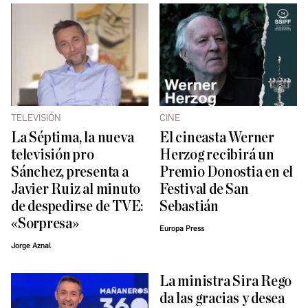
TELEVISIÓN
CINE
La Séptima, la nueva
El cineasta Werner
televisión pro
Herzog recibirá un
Sánchez, presenta a
Premio Donostia en el
Javier Ruiz al minuto
Festival de San
de despedirse de TVE:
Sebastián
«Sorpresa»
Europa Press
Jorge Aznal
La ministra Sira Rego
da las gracias y desea