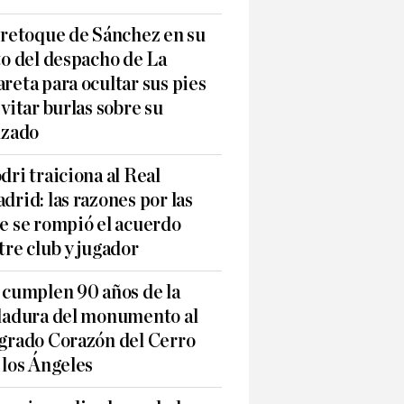
 retoque de Sánchez en su
to del despacho de La
reta para ocultar sus pies
evitar burlas sobre su
lzado
dri traiciona al Real
drid: las razones por las
e se rompió el acuerdo
tre club y jugador
 cumplen 90 años de la
ladura del monumento al
grado Corazón del Cerro
 los Ángeles