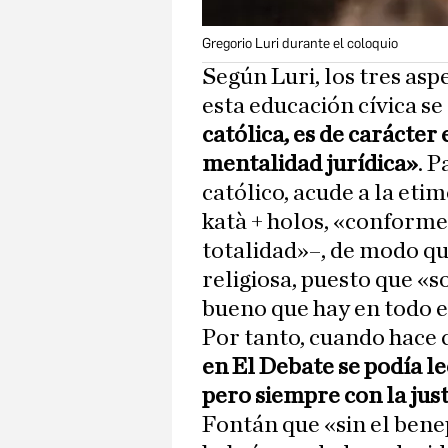
Gregorio Luri durante el coloquio
Según Luri, los tres as
esta educación cívica s
católica, es de carácte
mentalidad jurídica»
. P
católico, acude a la etim
katà + holos, «conforme 
totalidad»–, de modo que
religiosa, puesto que «
bueno que hay en todo e
Por tanto, cuando hace c
en El Debate se podía lee
pero siempre con la just
Fontán que «sin el benep