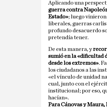
Aplicando una perspecti
guerra contra Napoleón,
Estado»
; luego vinieron
liberales, guerras carli
profundo desacuerdo sob
pretendía tener.
De esta manera, y
recor
sumió en la «dificultad
desde los extremos»
. F
los ciudadanos a las in
«el vínculo de unidad na
cual, junto con el ejércit
institucional; por eso, 
hacían».
Para Cánovas y Maura, l