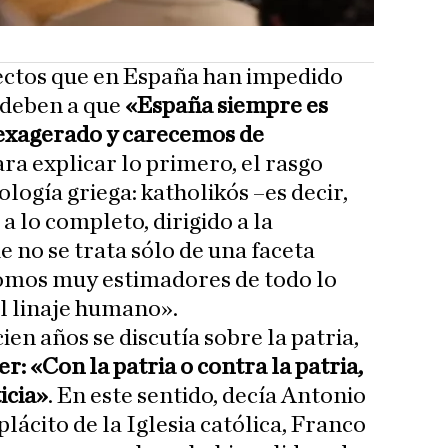
pectos que en España han impedido
e deben a que
«España siempre es
r exagerado y carecemos de
ara explicar lo primero, el rasgo
ología griega: katholikós –es decir,
a lo completo, dirigido a la
 no se trata sólo de una faceta
somos muy estimadores de todo lo
l linaje humano».
ien años se discutía sobre la patria,
r: «Con la patria o contra la patria,
icia»
. En este sentido, decía Antonio
lácito de la Iglesia católica, Franco