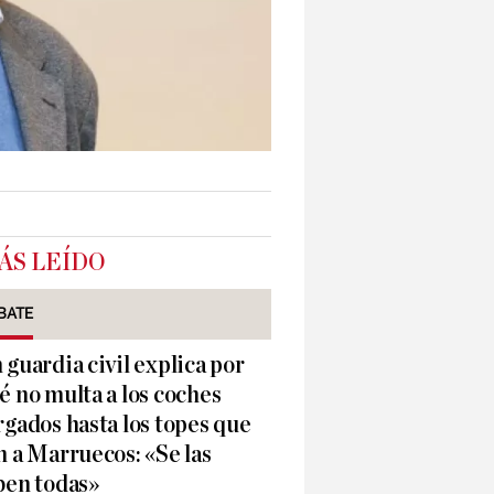
ÁS LEÍDO
BATE
 guardia civil explica por
é no multa a los coches
rgados hasta los topes que
n a Marruecos: «Se las
ben todas»