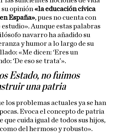
 las suficientes nociones de vida
 su opinión
«la educación cívica
e en España»
, pues no cuenta con
e estudio». Aunque estas palabras
filósofo navarro ha añadido su
ranza y humor a lo largo de su
llado: «Me dicen: ‘Eres un
do: ‘De eso se trata’».
s Estado, no fuimos
struir una patria
e los problemas actuales ya se han
pocas. Evoca el concepto de patria
que cuida igual de todos sus hijos,
 como del hermoso y robusto».