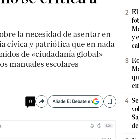
El
fo
Ma
obre la necesidad de asentar en
y 
 cívica y patriótica que en nada
ca
enidos de «ciudadanía global»
Ro
os manuales escolares
Ma
qu
en
Se
0
Añade El Debate en
Compartir
Save
vo
Sa
de