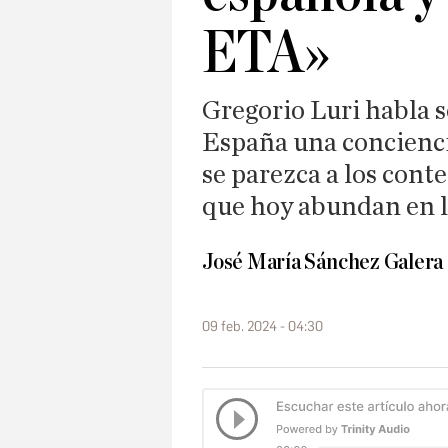
ETA»
Gregorio Luri habla s
España una conciencia
se parezca a los cont
que hoy abundan en l
José María Sánchez Galera
09 feb. 2024 - 04:30