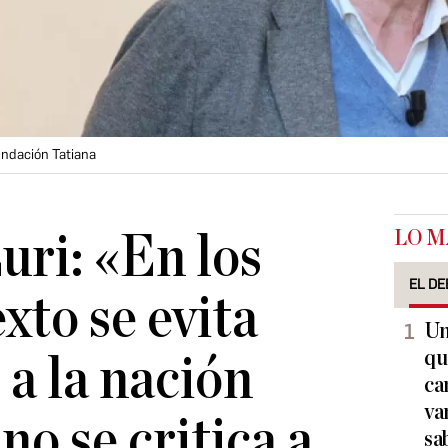
undación Tatiana
LO M
uri: «En los
EL DE
exto se evita
Un
qu
a la nación
ca
va
no se critica a
sa