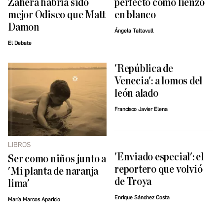
Zahera habría sido
perfecto como lienzo
mejor Odiseo que Matt
en blanco
Damon
Ángela Taltavull
El Debate
'República de
Venecia': a lomos del
león alado
Francisco Javier Elena
LIBROS
'Enviado especial': el
Ser como niños junto a
reportero que volvió
'Mi planta de naranja
de Troya
lima'
Enrique Sánchez Costa
María Marcos Aparicio