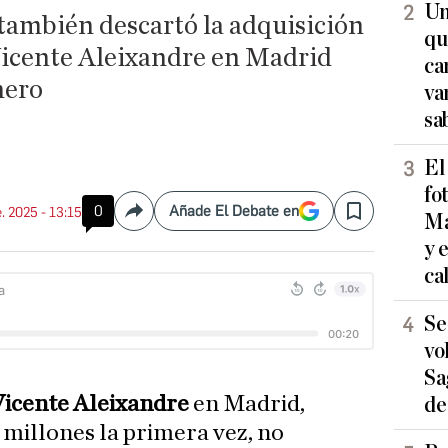
Un
también descartó la adquisición
qu
 Vicente Aleixandre en Madrid
ca
nero
va
sa
El
fo
0
Añade El Debate en
. 2025 - 13:15
Compartir
Save
Ma
y 
ca
Se
vo
Sa
Vicente Aleixandre
en Madrid,
de
 millones la primera vez, no