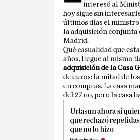
interesó al Minis
hoy sigue sin interesarl
últimos días el ministr
la adquisición conjunta
Madrid.
Qué casualidad que esta
años, llegue al mismo 
adquisición de la Casa 
de euros: la mitad de lo
en compras. La casa ma
del 27 no, pero la casa b
Urtasun ahora sí quier
que rechazó repetidas
que no lo hizo
Mario de las Heras