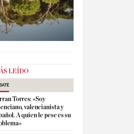
ÁS LEÍDO
BATE
rran Torres: «Soy
lenciano, valencianista y
pañol. A quien le pese es su
oblema»