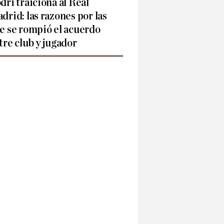
dri traiciona al Real
drid: las razones por las
e se rompió el acuerdo
tre club y jugador