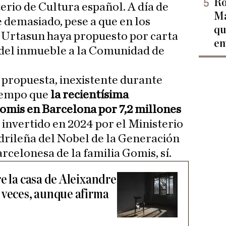
Ro
terio de Cultura español. A día de
Ma
e demasiado, pese a que en los
qu
o Urtasun haya propuesto por carta
en
 del inmueble a la Comunidad de
 propuesta, inexistente durante
tiempo que
la recientísima
Gomis en Barcelona por 7,2 millones
s invertido en 2024 por el Ministerio
drileña del Nobel de la Generación
arcelonesa de la familia Gomis, sí.
e la casa de Aleixandre
 veces, aunque afirma