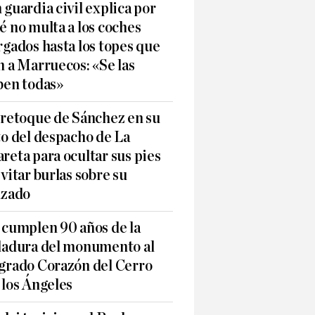
 guardia civil explica por
é no multa a los coches
rgados hasta los topes que
n a Marruecos: «Se las
ben todas»
 retoque de Sánchez en su
to del despacho de La
reta para ocultar sus pies
evitar burlas sobre su
lzado
 cumplen 90 años de la
ladura del monumento al
grado Corazón del Cerro
 los Ángeles