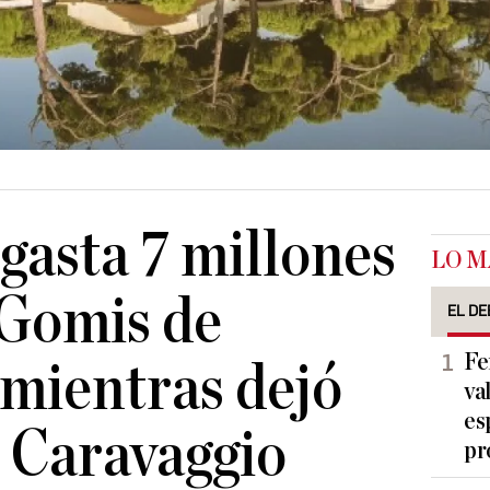
 gasta 7 millones
LO M
 Gomis de
EL DE
Fe
mientras dejó
va
es
 Caravaggio
pr