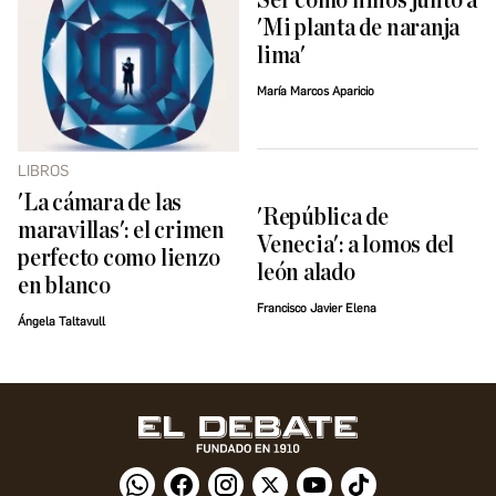
Ser como niños junto a
'Mi planta de naranja
lima'
María Marcos Aparicio
LIBROS
'La cámara de las
'República de
maravillas': el crimen
Venecia': a lomos del
perfecto como lienzo
león alado
en blanco
Francisco Javier Elena
Ángela Taltavull