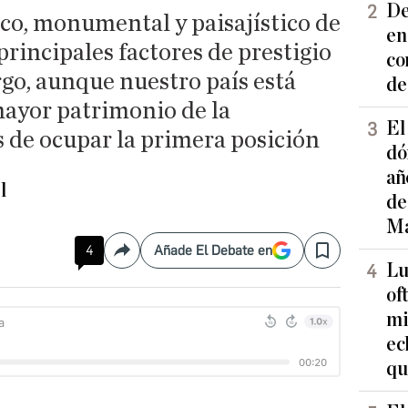
De
co, monumental y paisajístico de
en
principales factores de prestigio
co
go, aunque nuestro país está
de
mayor patrimonio de la
El
 de ocupar la primera posición
dó
añ
l
de
Ma
4
Añade El Debate en
Compartir
Save
Lu
of
mi
ec
qu