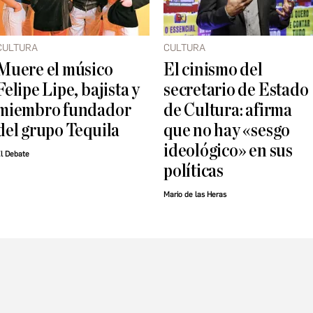
CULTURA
CULTURA
Muere el músico
El cinismo del
Felipe Lipe, bajista y
secretario de Estado
miembro fundador
de Cultura: afirma
del grupo Tequila
que no hay «sesgo
ideológico» en sus
l Debate
políticas
Mario de las Heras