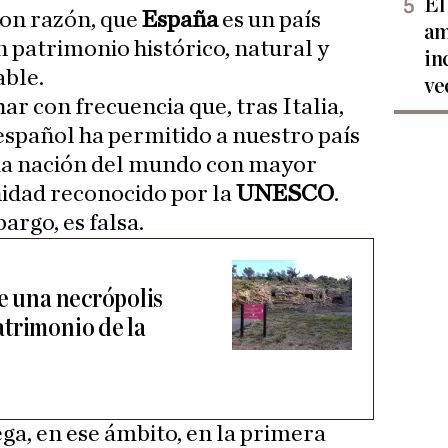
El
con razón, que
España
es un país
am
n patrimonio histórico, natural y
in
able.
ve
r con frecuencia que, tras Italia,
español ha permitido a nuestro país
da nación del mundo con mayor
idad reconocido por la
UNESCO
.
argo, es falsa.
ne una necrópolis
trimonio de la
ga, en ese ámbito, en la primera