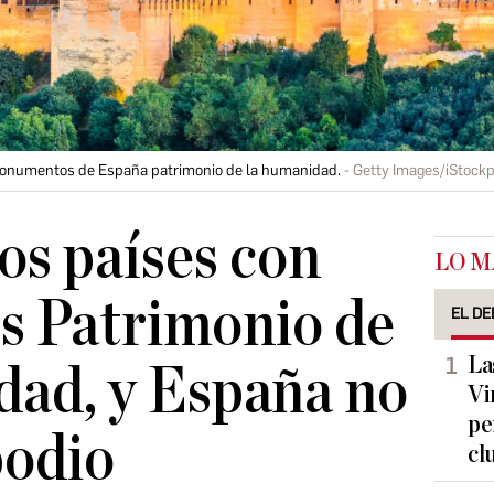
monumentos de España patrimonio de la humanidad.
Getty Images/iStock
los países con
LO M
s Patrimonio de
EL DE
La
dad, y España no
Vi
pe
podio
cl