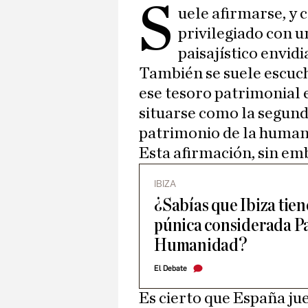
S
uele afirmarse, y 
privilegiado con u
paisajístico envidi
También se suele escucha
ese tesoro patrimonial 
situarse como la segun
patrimonio de la human
Esta afirmación, sin emb
IBIZA
¿Sabías que Ibiza tie
púnica considerada Pa
Humanidad?
El Debate
Es cierto que España jue