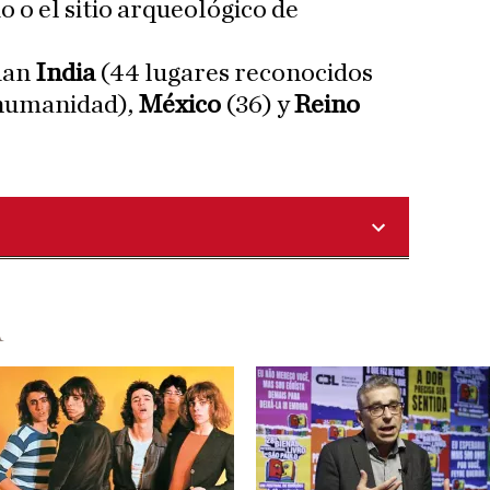
o o el sitio arqueológico de
úan
India
(44 lugares reconocidos
 humanidad),
México
(36) y
Reino
A