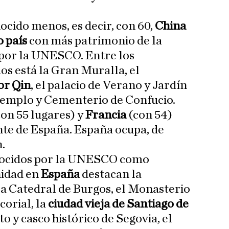
ocido menos, es decir, con 60,
China
o país
con más patrimonio de la
por la UNESCO. Entre los
 está la Gran Muralla, el
or Qin
, el palacio de Verano y Jardín
 Templo y Cementerio de Confucio.
on 55 lugares) y
Francia
(con 54)
nte de España. España ocupa, de
n.
onocidos por la UNESCO como
nidad en
España
destacan la
 la Catedral de Burgos, el Monasterio
corial, la
ciudad vieja de Santiago de
to y casco histórico de Segovia, el