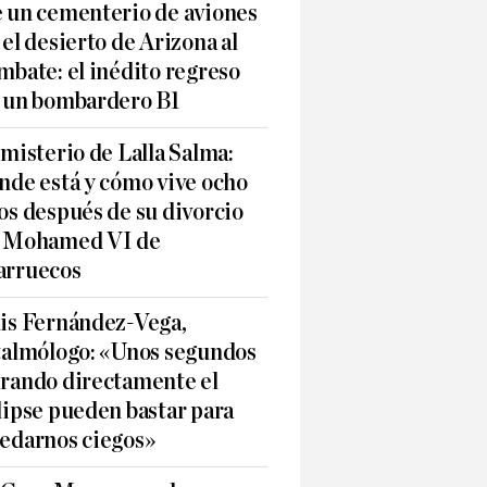
 un cementerio de aviones
 el desierto de Arizona al
mbate: el inédito regreso
 un bombardero B1
 misterio de Lalla Salma:
nde está y cómo vive ocho
os después de su divorcio
 Mohamed VI de
rruecos
is Fernández-Vega,
talmólogo: «Unos segundos
rando directamente el
lipse pueden bastar para
edarnos ciegos»