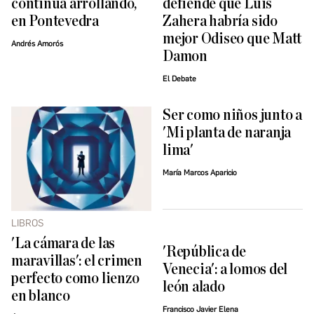
continúa arrollando,
defiende que Luis
en Pontevedra
Zahera habría sido
mejor Odiseo que Matt
Andrés Amorós
Damon
El Debate
Ser como niños junto a
'Mi planta de naranja
lima'
María Marcos Aparicio
LIBROS
'La cámara de las
'República de
maravillas': el crimen
Venecia': a lomos del
perfecto como lienzo
león alado
en blanco
Francisco Javier Elena