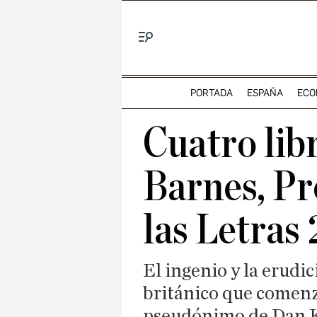
Menú
PORTADA
ESPAÑA
ECO
Cuatro lib
Barnes, Pr
las Letras
El ingenio y la erudic
británico que comenz
pseudónimo de Dan K