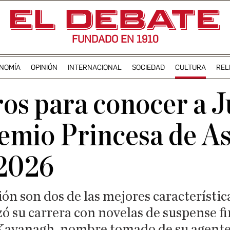
FUNDADO EN 1910
NOMÍA
OPINIÓN
INTERNACIONAL
SOCIEDAD
CULTURA
REL
ros para conocer a J
emio Princesa de As
 2026
ión son dos de las mejores característica
ó su carrera con novelas de suspense f
avanagh, nombre tomado de su agente