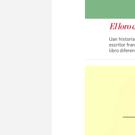
El loro 
Uan historia
escritor fra
libro difere