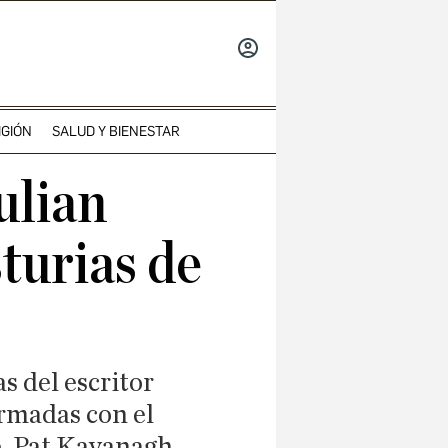
INICIAR
SESIÓN
IGIÓN
SALUD Y BIENESTAR
ulian
turias de
s del escritor
irmadas con el
, Pat Kavanagh,