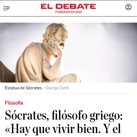
FUNDADO EN 1910
Menú
INICIA
SESIÓ
Estatua de Sócrates
George Clerk
Filosofía
Sócrates, filósofo griego:
«Hay que vivir bien. Y el