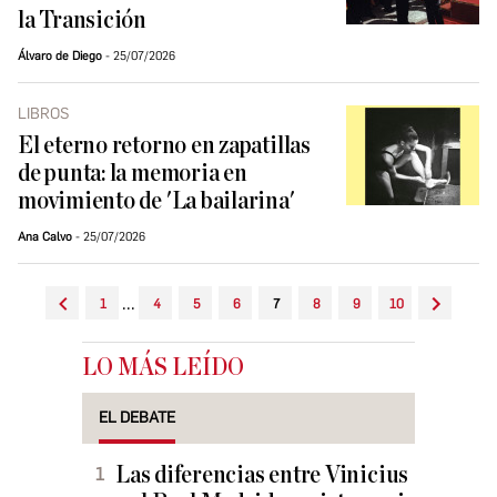
la Transición
Álvaro de Diego
25/07/2026
LIBROS
El eterno retorno en zapatillas
de punta: la memoria en
movimiento de 'La bailarina'
Ana Calvo
25/07/2026
...
1
4
5
6
7
8
9
10
LO MÁS LEÍDO
EL DEBATE
Las diferencias entre Vinicius