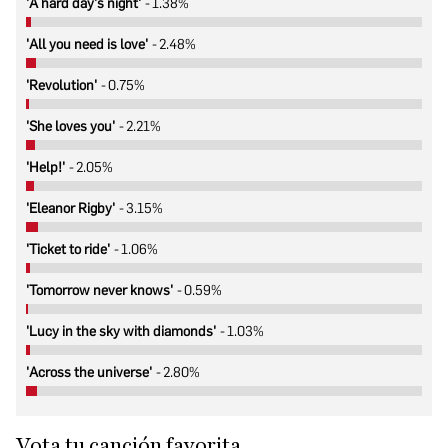
'A hard day's night'
1.38%
'All you need is love'
2.48%
'Revolution'
0.75%
'She loves you'
2.21%
'Help!'
2.05%
'Eleanor Rigby'
3.15%
'Ticket to ride'
1.06%
'Tomorrow never knows'
0.59%
'Lucy in the sky with diamonds'
1.03%
'Across the universe'
2.80%
Vota tu canción favorita.