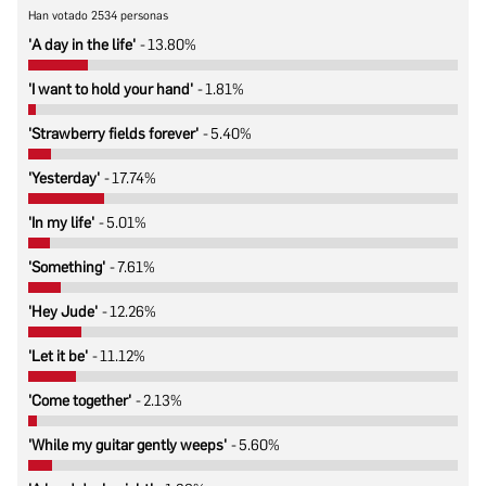
Han votado
2534
personas
'A day in the life'
13.80%
'I want to hold your hand'
1.81%
'Strawberry fields forever'
5.40%
'Yesterday'
17.74%
'In my life'
5.01%
'Something'
7.61%
'Hey Jude'
12.26%
'Let it be'
11.12%
'Come together'
2.13%
'While my guitar gently weeps'
5.60%