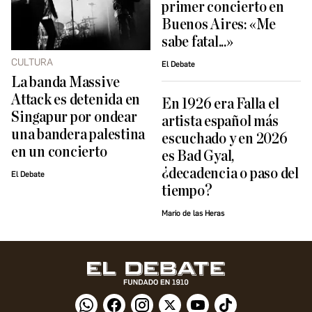
primer concierto en
Buenos Aires: «Me
sabe fatal...»
CULTURA
El Debate
La banda Massive
Attack es detenida en
En 1926 era Falla el
Singapur por ondear
artista español más
una bandera palestina
escuchado y en 2026
en un concierto
es Bad Gyal,
¿decadencia o paso del
El Debate
tiempo?
Mario de las Heras