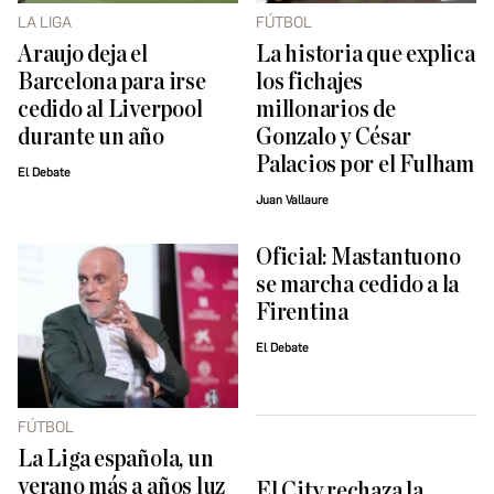
LA LIGA
FÚTBOL
Araujo deja el
La historia que explica
Barcelona para irse
los fichajes
cedido al Liverpool
millonarios de
durante un año
Gonzalo y César
Palacios por el Fulham
El Debate
Juan Vallaure
Oficial: Mastantuono
se marcha cedido a la
Firentina
El Debate
FÚTBOL
La Liga española, un
verano más a años luz
El City rechaza la