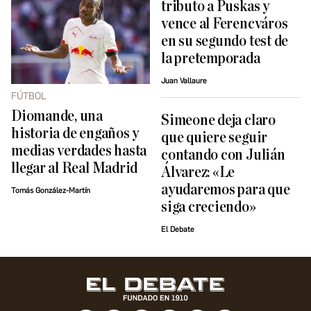
tributo a Puskas y
vence al Ferencváros
en su segundo test de
la pretemporada
Juan Vallaure
FÚTBOL
Diomande, una
Simeone deja claro
historia de engaños y
que quiere seguir
medias verdades hasta
contando con Julián
llegar al Real Madrid
Álvarez: «Le
ayudaremos para que
Tomás González-Martín
siga creciendo»
El Debate