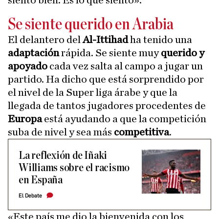
siento bien. Es lo que siento».
Se siente querido en Arabia
El delantero del
Al-Ittihad
ha tenido una
adaptación
rápida. Se siente muy
querido y
apoyado
cada vez salta al campo a jugar un
partido. Ha dicho que está sorprendido por
el nivel de la Super liga árabe y que la
llegada de tantos jugadores procedentes de
Europa
está ayudando a que la competición
suba de nivel y sea más
competitiva
.
La reflexión de Iñaki
Williams sobre el racismo
en España
El Debate
«Este país me dio la bienvenida con los