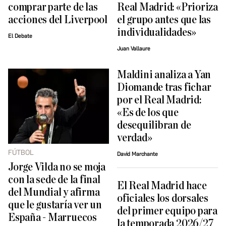
comprar parte de las
Real Madrid: «Prioriza
acciones del Liverpool
el grupo antes que las
individualidades»
El Debate
Juan Vallaure
Maldini analiza a Yan
Diomande tras fichar
por el Real Madrid:
«Es de los que
desequilibran de
verdad»
FÚTBOL
David Marchante
Jorge Vilda no se moja
con la sede de la final
El Real Madrid hace
del Mundial y afirma
oficiales los dorsales
que le gustaría ver un
del primer equipo para
España - Marruecos
la temporada 2026/27