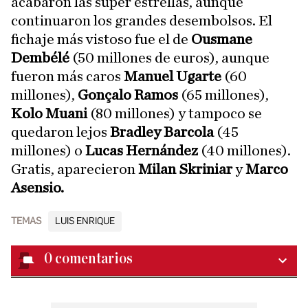
acabaron las súper estrellas, aunque
continuaron los grandes desembolsos. El
fichaje más vistoso fue el de
Ousmane
Dembélé
(50 millones de euros), aunque
fueron más caros
Manuel Ugarte
(60
millones),
Gonçalo Ramos
(65 millones),
Kolo Muani
(80 millones) y tampoco se
quedaron lejos
Bradley Barcola
(45
millones) o
Lucas Hernández
(40 millones).
Gratis, aparecieron
Milan Skriniar
y
Marco
Asensio.
TEMAS
LUIS ENRIQUE
0
comentarios