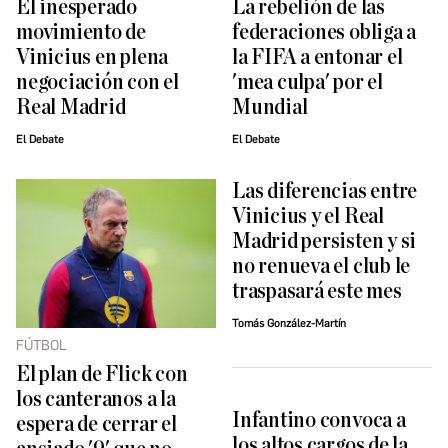
El inesperado
La rebelión de las
movimiento de
federaciones obliga a
Vinicius en plena
la FIFA a entonar el
negociación con el
'mea culpa' por el
Real Madrid
Mundial
El Debate
El Debate
Las diferencias entre
Vinicius y el Real
Madrid persisten y si
no renueva el club le
traspasará este mes
Tomás González-Martín
FÚTBOL
El plan de Flick con
los canteranos a la
Infantino convoca a
espera de cerrar el
los altos cargos de la