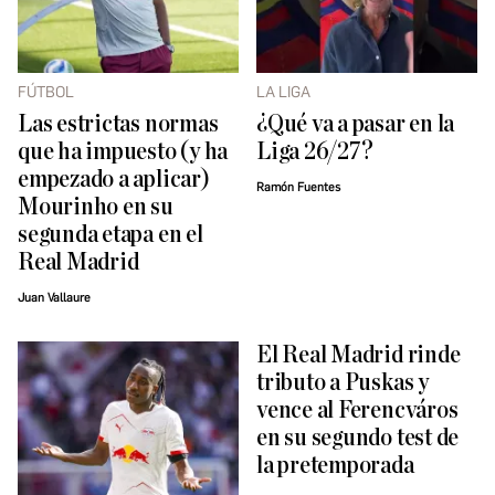
FÚTBOL
LA LIGA
Las estrictas normas
¿Qué va a pasar en la
que ha impuesto (y ha
Liga 26/27?
empezado a aplicar)
Ramón Fuentes
Mourinho en su
segunda etapa en el
Real Madrid
Juan Vallaure
El Real Madrid rinde
tributo a Puskas y
vence al Ferencváros
en su segundo test de
la pretemporada