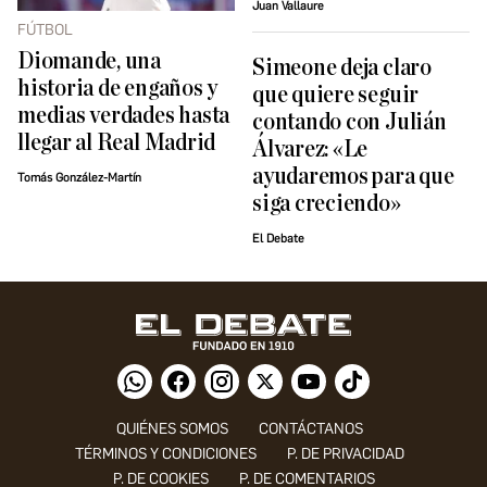
Juan Vallaure
FÚTBOL
Diomande, una
Simeone deja claro
historia de engaños y
que quiere seguir
medias verdades hasta
contando con Julián
llegar al Real Madrid
Álvarez: «Le
ayudaremos para que
Tomás González-Martín
siga creciendo»
El Debate
QUIÉNES SOMOS
CONTÁCTANOS
TÉRMINOS Y CONDICIONES
P. DE PRIVACIDAD
P. DE COOKIES
P. DE COMENTARIOS