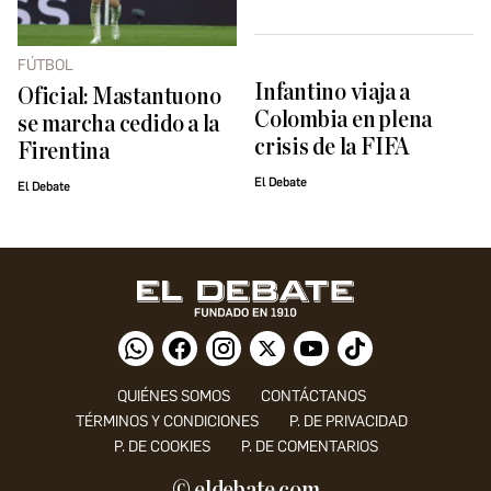
FÚTBOL
Infantino viaja a
Oficial: Mastantuono
Colombia en plena
se marcha cedido a la
crisis de la FIFA
Firentina
El Debate
El Debate
QUIÉNES SOMOS
CONTÁCTANOS
TÉRMINOS Y CONDICIONES
P. DE PRIVACIDAD
P. DE COOKIES
P. DE COMENTARIOS
© eldebate.com