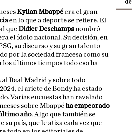
de
meses
Kylian Mbappé
era el gran
cia
en lo que a deporte se refiere. El
 al que
Didier Deschamps
nombró
era el ídolo nacional. Su decisión, en
PSG, su discurso y su gran talento
ido por la sociedad francesa como su
n los últimos tiempos todo eso ha
e al Real Madrid y sobre todo
2024, el ariete de Bondy ha estado
ado. Varias encuestas han revelado
ranceses sobre Mbappé
ha empeorado
 último año
. Algo que también se
e su país, que le atiza cada vez que
e todo en los editoriales de