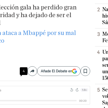
elección gala ha perdido gran
Na
ridad y ha dejado de ser el
hi
l
Sá
a ataca a Mbappé por su mal
Mo
co
Fe
Un
pa
se
un
4
Añade El Debate en
Compartir
Save
15
Se
vo
Sa