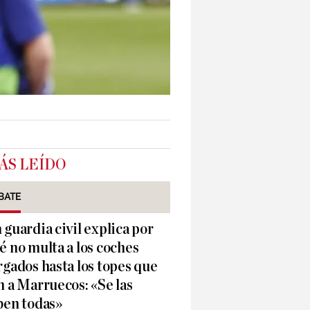
ÁS LEÍDO
BATE
 guardia civil explica por
é no multa a los coches
rgados hasta los topes que
n a Marruecos: «Se las
ben todas»