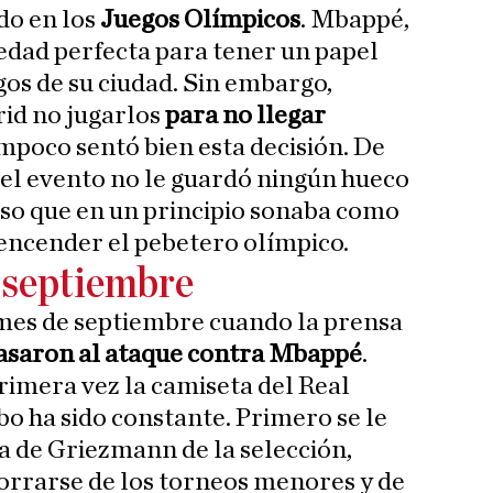
do en los
Juegos Olímpicos
. Mbappé,
 edad perfecta para tener un papel
gos de su ciudad. Sin embargo,
rid no jugarlos
para no llegar
mpoco sentó bien esta decisión. De
del evento no le guardó ningún hueco
 eso que en un principio sonaba como
 encender el pebetero olímpico.
 septiembre
l mes de septiembre cuando la prensa
asaron al ataque contra Mbappé
.
rimera vez la camiseta del Real
bo ha sido constante. Primero se le
da de Griezmann de la selección,
borrarse de los torneos menores y de