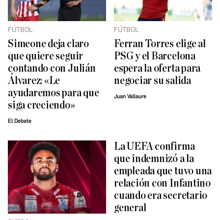
FÚTBOL
FÚTBOL
Simeone deja claro
Ferran Torres elige al
que quiere seguir
PSG y el Barcelona
contando con Julián
espera la oferta para
Álvarez: «Le
negociar su salida
ayudaremos para que
Juan Vallaure
siga creciendo»
El Debate
La UEFA confirma
que indemnizó a la
empleada que tuvo una
relación con Infantino
cuando era secretario
general