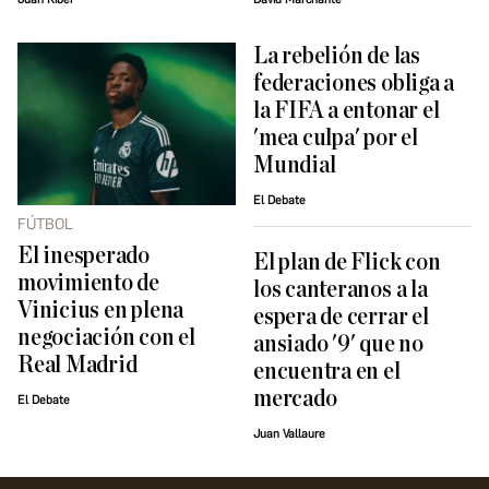
La rebelión de las
federaciones obliga a
la FIFA a entonar el
'mea culpa' por el
Mundial
El Debate
FÚTBOL
El inesperado
El plan de Flick con
movimiento de
los canteranos a la
Vinicius en plena
espera de cerrar el
negociación con el
ansiado '9' que no
Real Madrid
encuentra en el
mercado
El Debate
Juan Vallaure