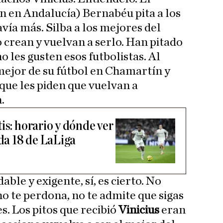
 en Andalucía) Bernabéu pita a los
vía más. Silba a los mejores del
 crean y vuelvan a serlo. Han pitado
o les gusten esos futbolistas. Al
 mejor de su fútbol en Chamartín y
rque les piden que vuelvan a
.
is: horario y dónde ver
ada 18 de LaLiga
ble y exigente, sí, es cierto. No
o te perdona, no te admite que sigas
es. Los pitos que recibió
Vinicius
eran