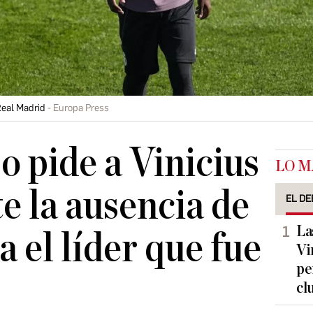
Real Madrid
Europa Press
o pide a Vinicius
LO M
e la ausencia de
EL DE
La
 el líder que fue
Vi
pe
cl