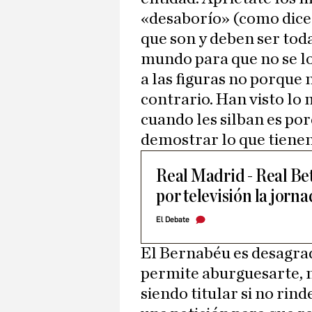
«desaborío» (como dicen
que son y deben ser toda
mundo para que no se lo
a las figuras no porque n
contrario. Han visto lo
cuando les silban es po
demostrar lo que tienen
Real Madrid - Real Bet
por televisión la jorn
El Debate
El Bernabéu es desagrada
permite aburguesarte, n
siendo titular si no rind