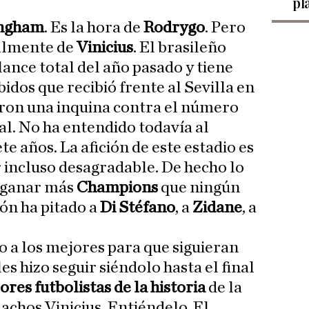
pl
ingham
. Es la hora de
Rodrygo
. Pero
ialmente de
Vinicius
. El brasileño
lance total del año pasado y tiene
bidos que recibió frente al Sevilla en
eron una inquina contra el número
al. No ha entendido todavía al
e años. La afición de este estadio es
 incluso desagradable. De hecho lo
o ganar más
Champions
que ningún
ión ha pitado a
Di Stéfano
, a
Zidane
, a
ado a los mejores para que siguieran
les hizo seguir siéndolo hasta el final
ores futbolistas de la historia
de la
achos Vinicius. Entiéndelo. El