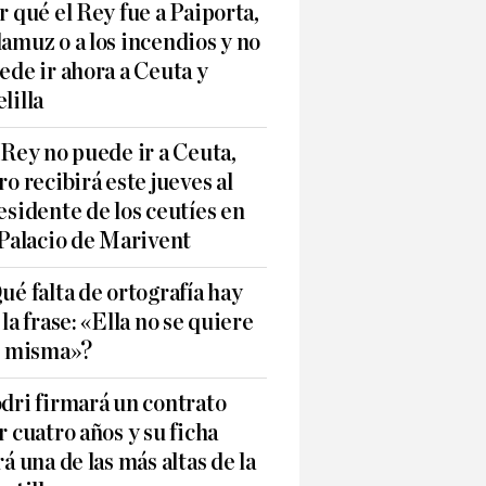
r qué el Rey fue a Paiporta,
amuz o a los incendios y no
ede ir ahora a Ceuta y
lilla
 Rey no puede ir a Ceuta,
ro recibirá este jueves al
esidente de los ceutíes en
 Palacio de Marivent
ué falta de ortografía hay
 la frase: «Ella no se quiere
í misma»?
dri firmará un contrato
r cuatro años y su ficha
rá una de las más altas de la