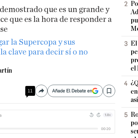
Po
a demostrado que es un grande y
Ad
ice que es la hora de responder a
pu
ase
Me
ar la Supercopa y sus
El
a clave para decir sí o no
pe
pr
el
rtín
¿Q
en
11
Añade El Debate en
Compartir
Save
as
Ro
po
se