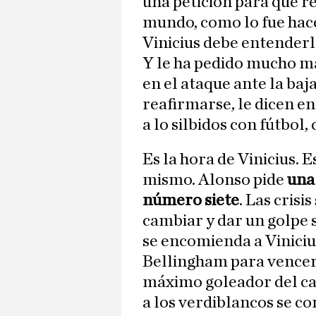
una petición para que re
mundo, como lo fue hace
Vinicius debe entenderl
Y le ha pedido mucho má
en el ataque ante la baj
reafirmarse, le dicen en
a lo silbidos con fútbol,
Es la hora de Vinicius. E
mismo. Alonso pide
una 
número siete
. Las cris
cambiar y dar un golpe 
se encomienda a Vinicius
Bellingham para vencer 
máximo goleador del ca
a los verdiblancos se co