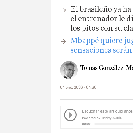
El brasileño ya h
el entrenador le d
los pitos con su cl
Mbappé quiere jug
sensaciones serán l
Tomás González-Ma
04 ene. 2026 - 04:30