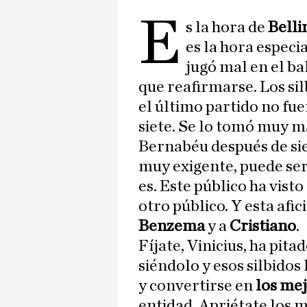
E
s la hora de
Bell
es la hora espec
jugó mal en el ba
que reafirmarse. Los sil
el último partido no fu
siete. Se lo tomó muy m
Bernabéu después de siet
muy exigente, puede ser
es. Este público ha vist
otro público. Y esta afic
Benzema
y a
Cristiano
.
Fíjate, Vinicius, ha pit
siéndolo y esos silbidos 
y convertirse en
los mej
entidad. Apriétate los m