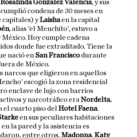
,
Rosalinda González Valencia
, y sus
 cumplió condena de 30 meses en
 capitales)
y
Laisha
en la capital
bén
, alias 'el Menchito', estuvo a
 y México. Hoy cumple cadena
dos donde fue extraditado. Tiene la
ue nació en
San Francisco
durante
fuera de México.
 narcos que eligieron en aquellos
Mencho' escogió la zona residencial
otro enclave de lujo con barrios
activos y narcotráfico era
Nordelta.
n el cuarto piso del
Hotel Faena
.
Starke
en sus peculiares habitaciones
en la pared y la asistencia es
daron, entre otros,
Madonna
,
Katy