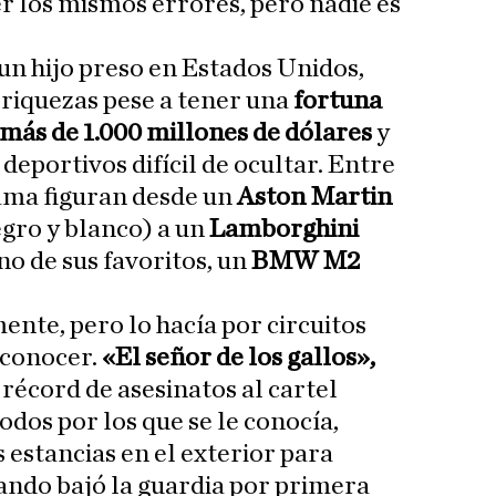
r los mismos errores, pero nadie es
 un hijo preso en Estados Unidos,
 riquezas pese a tener una
fortuna
más de 1.000 millones de dólares
y
deportivos difícil de ocultar. Entre
gama figuran desde un
Aston Martin
gro y blanco) a un
Lamborghini
no de sus favoritos, un
BMW M2
nte, pero lo hacía por circuitos
econocer.
«El señor de los gallos»,
 récord de asesinatos al cartel
podos por los que se le conocía,
 estancias en el exterior para
uando bajó la guardia por primera