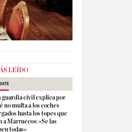
ÁS LEÍDO
BATE
 guardia civil explica por
é no multa a los coches
rgados hasta los topes que
n a Marruecos: «Se las
ben todas»