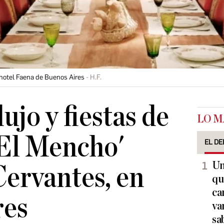
hotel Faena de Buenos Aires
H.F.
lujo y fiestas de
LO M
'El Mencho'
EL DE
Un
ervantes, en
qu
ca
res
va
sa