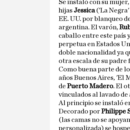
Se instaló con su mujer
hijas
Jessica
('La Negra'
EE. UU. por blanqueo de
argentina. El varón,
Ru
caballo entre este país
perpetua en Estados Uni
doble nacionalidad ya q
otra escala de su padre 
Como buena parte de los
años Buenos Aires, 'El 
de
Puerto Madero
. El 
vinculados al lavado de 
Al principio se instaló e
Decorado por
Philippe 
(las camas no se apoyan 
personalizada) se hospe