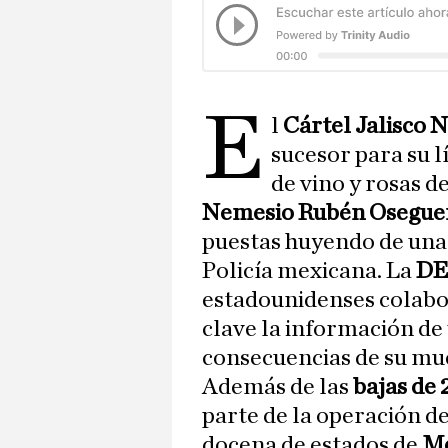
E
l
Cártel Jalisco 
sucesor para su 
de vino y rosas d
Nemesio Rubén Osegue
puestas huyendo de una c
Policía mexicana. La
D
estadounidenses colabo
clave la información de
consecuencias de su mue
Además de
las
bajas de 
parte de la operación de
docena de estados de
Mé