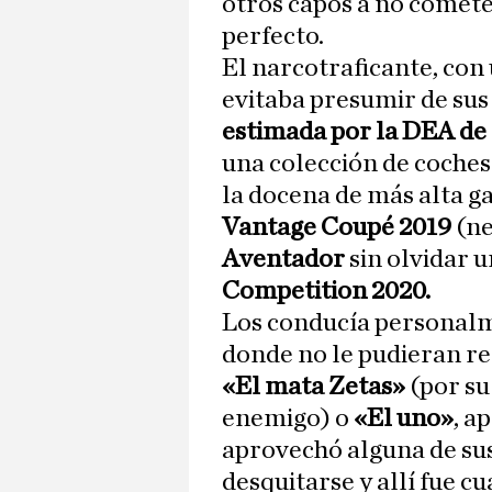
otros capos a no comete
perfecto.
El narcotraficante, con
evitaba presumir de sus
estimada por la DEA de 
una colección de coches 
la docena de más alta 
Vantage Coupé 2019
(ne
Aventador
sin olvidar u
Competition 2020.
Los conducía personalme
donde no le pudieran r
«El mata Zetas»
(por su
enemigo) o
«El uno»
, a
aprovechó alguna de sus
desquitarse y allí fue c