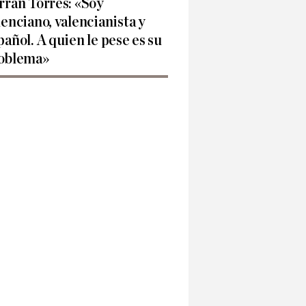
rran Torres: «Soy
lenciano, valencianista y
pañol. A quien le pese es su
oblema»