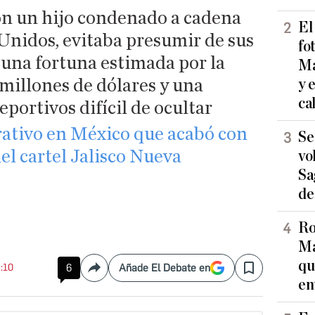
con un hijo condenado a cadena
El
Unidos, evitaba presumir de sus
fo
 una fortuna estimada por la
Ma
millones de dólares y una
y 
ca
eportivos difícil de ocultar
erativo en México que acabó con
Se
del cartel Jalisco Nueva
vo
Sa
de
Ro
Ma
qu
8:10
6
Añade El Debate en
Compartir
Save
en