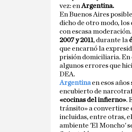
vez: en
Argentina.
En Buenos Aires posibl
dicho de otro modo, los 
con escasa moderación. 
2007 y 2011
, durante la
que encarnó la expresi
prisión domiciliaria. E
algunos errores que hici
DEA.
Argentina
en esos años 
encubierto de narcotraf
«cocinas del infierno»
. 
tránsito» a convertirse
incluidas, entre otras, e
ambiente 'El Moncho' s