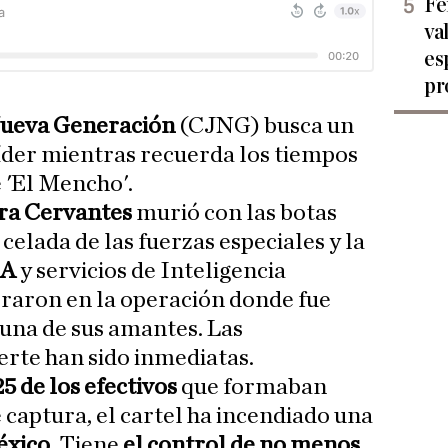
Fe
va
es
pr
Nueva Generación
(CJNG) busca un
líder mientras recuerda los tiempos
e 'El Mencho'.
ra
Cervantes
murió con las botas
elada de las fuerzas especiales y la
EA
y servicios de Inteligencia
raron en la operación donde fue
 una de sus amantes. Las
rte han sido inmediatas.
25 de los efectivos
que formaban
 captura, el cartel ha incendiado una
xico
. Tiene
el control de no menos