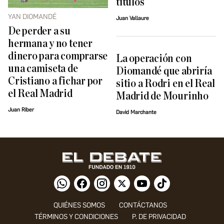
títulos
YAN DIOMANDÉ
Juan Vallaure
De perder a su
hermana y no tener
dinero para comprarse
La operación con
una camiseta de
Diomandé que abriría
Cristiano a fichar por
sitio a Rodri en el Real
el Real Madrid
Madrid de Mourinho
Juan Riber
David Marchante
QUIÉNES SOMOS
CONTÁCTANOS
TÉRMINOS Y CONDICIONES
P. DE PRIVACIDAD