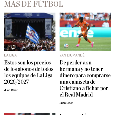
MÁS DE FÚTBOL
LA LIGA
YAN DIOMANDÉ
Estos son los precios
De perder a su
de los abonos de todos
hermana y no tener
los equipos de LaLiga
dinero para comprarse
2026/2027
una camiseta de
Cristiano a fichar por
Juan Riber
el Real Madrid
Juan Riber