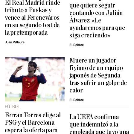
El Real Madrid rinde
que quiere seguir
tributo a Puskas y
contando con Julián
vence al Ferencváros
Álvarez: «Le
en su segundo test de
ayudaremos para que
la pretemporada
siga creciendo»
Juan Vallaure
El Debate
Muere un jugador
fiyiano de un equipo
japonés de Segunda
tras sufrir un golpe de
calor
El Debate
FÚTBOL
Ferran Torres elige al
La UEFA confirma
PSG y el Barcelona
que indemnizó a la
espera la oferta para
empleada que tuvo una