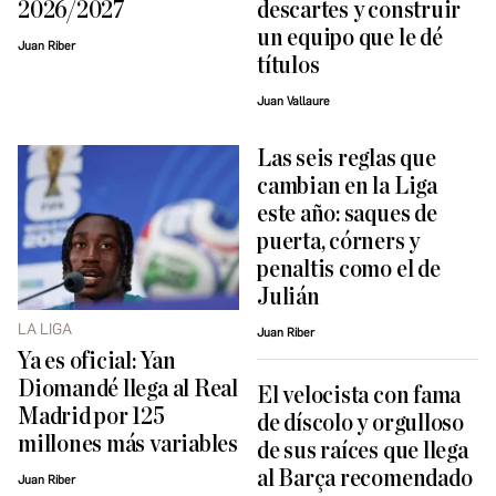
2026/2027
descartes y construir
un equipo que le dé
Juan Riber
títulos
Juan Vallaure
Las seis reglas que
cambian en la Liga
este año: saques de
puerta, córners y
penaltis como el de
Julián
LA LIGA
Juan Riber
Ya es oficial: Yan
Diomandé llega al Real
El velocista con fama
Madrid por 125
de díscolo y orgulloso
millones más variables
de sus raíces que llega
al Barça recomendado
Juan Riber