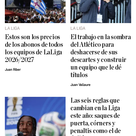
LA LIGA
LA LIGA
Estos son los precios
El trabajo en la sombra
de los abonos de todos
del Atlético para
los equipos de LaLiga
deshacerse de sus
2026/2027
descartes y construir
un equipo que le dé
Juan Riber
títulos
Juan Vallaure
Las seis reglas que
cambian en la Liga
este año: saques de
puerta, córners y
penaltis como el de