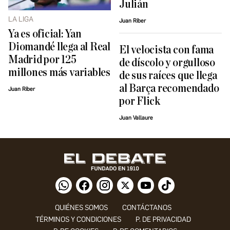
Julián
LA LIGA
Juan Riber
Ya es oficial: Yan
Diomandé llega al Real
El velocista con fama
Madrid por 125
de díscolo y orgulloso
millones más variables
de sus raíces que llega
al Barça recomendado
Juan Riber
por Flick
Juan Vallaure
QUIÉNES SOMOS
CONTÁCTANOS
TÉRMINOS Y CONDICIONES
P. DE PRIVACIDAD