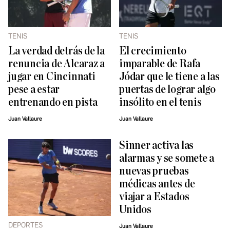
TENIS
TENIS
La verdad detrás de la
El crecimiento
renuncia de Alcaraz a
imparable de Rafa
jugar en Cincinnati
Jódar que le tiene a las
pese a estar
puertas de lograr algo
entrenando en pista
insólito en el tenis
Juan Vallaure
Juan Vallaure
Sinner activa las
alarmas y se somete a
nuevas pruebas
médicas antes de
viajar a Estados
Unidos
DEPORTES
Juan Vallaure