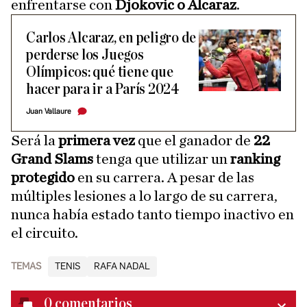
enfrentarse con
Djokovic o Alcaraz
.
Carlos Alcaraz, en peligro de
perderse los Juegos
Olímpicos: qué tiene que
hacer para ir a París 2024
Juan Vallaure
Será la
primera vez
que el ganador de
22
Grand Slams
tenga que utilizar un
ranking
protegido
en su carrera. A pesar de las
múltiples lesiones a lo largo de su carrera,
nunca había estado tanto tiempo inactivo en
el circuito.
TEMAS
TENIS
RAFA NADAL
0
comentarios