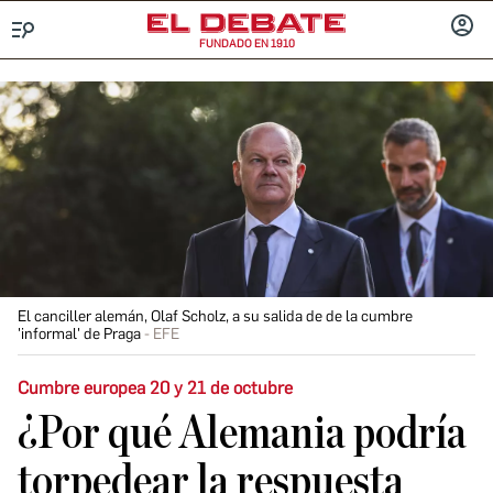
FUNDADO EN 1910
Menú
INICIA
SESIÓ
El canciller alemán, Olaf Scholz, a su salida de de la cumbre
'informal' de Praga
EFE
Cumbre europea 20 y 21 de octubre
¿Por qué Alemania podría
torpedear la respuesta