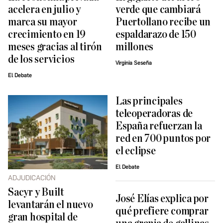
acelera en julio y
verde que cambiará
marca su mayor
Puertollano recibe un
crecimiento en 19
espaldarazo de 150
meses gracias al tirón
millones
de los servicios
Virginia Seseña
El Debate
Las principales
teleoperadoras de
España refuerzan la
red en 700 puntos por
el eclipse
El Debate
ADJUDICACIÓN
Sacyr y Built
José Elías explica por
levantarán el nuevo
qué prefiere comprar
gran hospital de