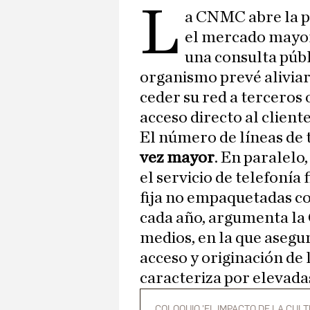
L
a CNMC abre la 
el mercado mayori
una consulta públ
organismo prevé aliviar
ceder su red a terceros
acceso directo al cliente
El número de líneas de t
vez mayor
. En paralelo
el servicio de telefonía 
fija no empaquetadas co
cada año, argumenta la
medios, en la que asegu
acceso y originación de 
caracteriza por elevada
COLOQUIO 'EL IMPACTO DE LA CULT