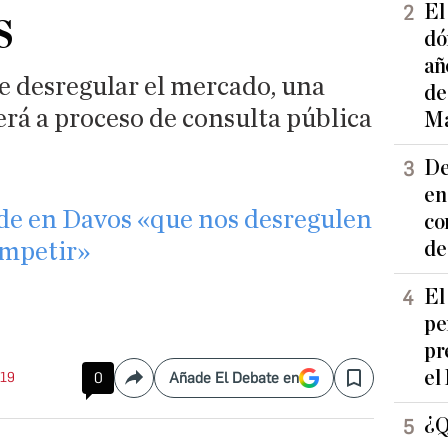
s
El
dó
añ
 desregular el mercado, una
de
rá a proceso de consulta pública
Ma
De
en
ide en Davos «que nos desregulen
co
de
ompetir»
El
pe
pr
el
:19
0
Añade El Debate en
Compartir
Save
¿Q