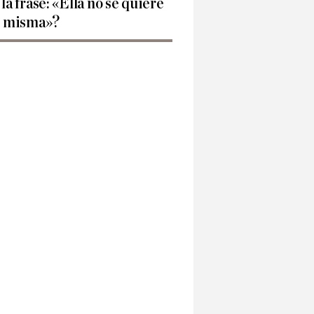
 la frase: «Ella no se quiere
í misma»?