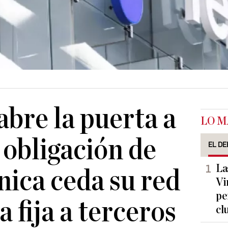
bre la puerta a
LO M
 obligación de
EL DE
La
nica ceda su red
Vi
pe
a fija a terceros
cl