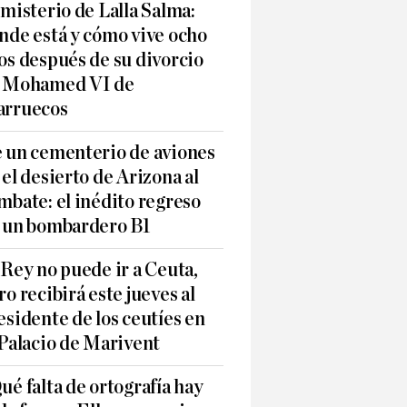
 misterio de Lalla Salma:
nde está y cómo vive ocho
os después de su divorcio
 Mohamed VI de
rruecos
 un cementerio de aviones
 el desierto de Arizona al
mbate: el inédito regreso
 un bombardero B1
 Rey no puede ir a Ceuta,
ro recibirá este jueves al
esidente de los ceutíes en
 Palacio de Marivent
ué falta de ortografía hay