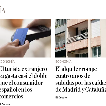
ÍA
ECONOMÍA
ECONOMÍA
El turista extranjero
El alquiler rompe
ya gasta casi el doble
cuatro años de
que el consumidor
subidas por las caída
español en los
de Madrid y Cataluñ
comercios
El Debate
l Debate