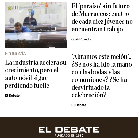
El 'paraíso' sin futuro
de Marruecos: cuatro
de cada diez jóvenes no
encuentran trabajo
José Rosado
ECONOMÍA
'Abramos este melón'...
La industria acelera su
¿Se nos ha ido la mano
crecimiento, pero el
con las bodas y las
automóvil sigue
comuniones? ¿Se ha
perdiendo fuelle
desvirtuado la
celebración?
El Debate
El Debate