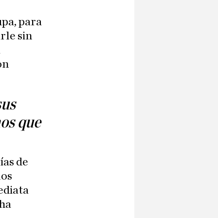
upa, para
rle sin
a
on
sus
mos que
ías de
los
ediata
 ha