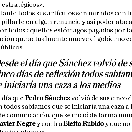
 estratégicos».
 tanto todos sus artículos son mirados con l
 pillarle en algún renuncio y así poder ataca
or todos aquellos estómagos pagados por l
ación que actualmente mueve el gobierno c
úblicos.
esde el día que Sánchez volvió de 
inco días de reflexión todos sabía
e iniciaría una caza a los medios
 día que
Pedro Sánchez
volvió de sus cinco d
n todos sabíamos que se iniciaría una caza a 
e comunicación, que se inició de forma inm
avier Negre
y contra
Bieito Rubido
y que no