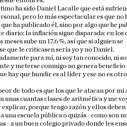
desde entonces.
timo ha sido Daniel Lacalle que está sufrie
rsonal, pero lo más espectacular es que no 
 que ha publicado él, sino por algo que he p
te diario: la inflación sigue disparada: en los
 meses sube un 17,6 %, así que si alguien se
e que le criticasen sería yo y no Daniel.
damente para mí, ni soy tan conocido, ni so
nte y meterse conmigo no genera beneficio 
que hay que hundir es al líder y ese no es otr
peor de todo es que los que le atacan por mi 
n unas cuantas clases de aritmética y me vo
 explicar, porque tengo razón y ellos deben
 a una escuela pública o quizás –como son m
as– a un buen colegio privado donde les ens