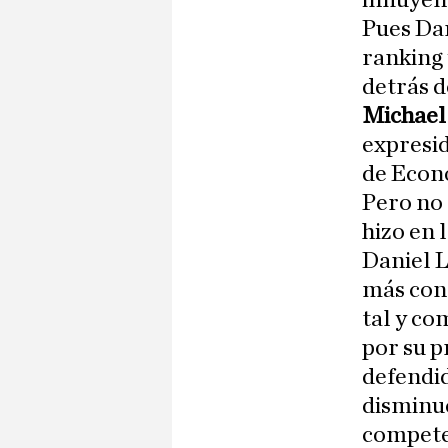
influyen
Pues Da
ranking 
detrás 
Michael
expresi
de Econ
Pero no 
hizo en 
Daniel L
más cono
tal y co
por su p
defendi
disminuc
competen