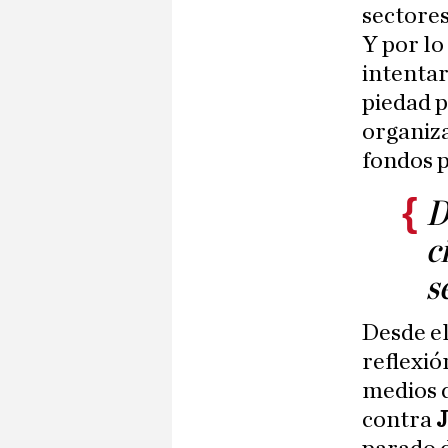
sectores
Y por lo
intentar
piedad p
organiz
fondos p
D
c
s
Desde el
reflexió
medios d
contra
J