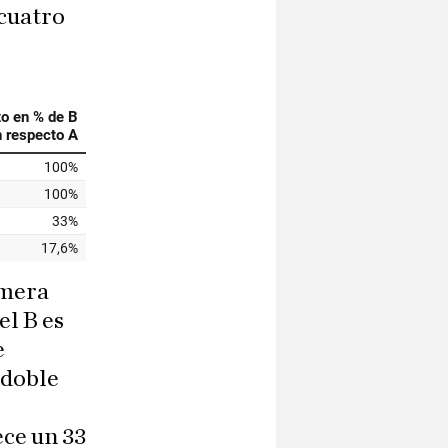
 cuatro
imera
el B es
e
 doble
ece un 33