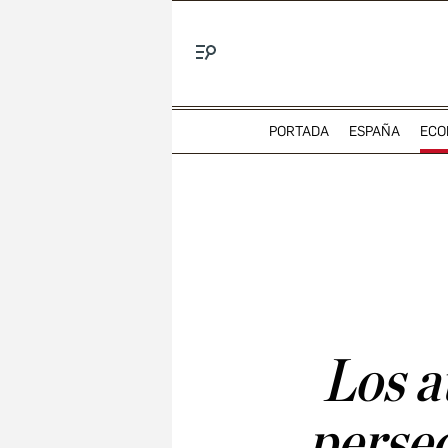
Menú
PORTADA
ESPAÑA
ECO
Los a
perse