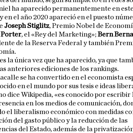
tes del mundo, según su impacto en redes so
niel ha aparecido permanentemente en est
y en el año 2020 apareció en el puesto núme
de
Joseph Stiglitz
, Premio Nobel de Economí
 Porter
, el «Rey del Marketing»;
Bern Bern
dente de la Reserva Federal y también Prem
omía.
es la única vez que ha aparecido, ya que tam
las anteriores ediciones de los rankings.
acalle se ha convertido en el economista e
cido en el mundo por sus tesis e ideas libera
mo dice Wikipedia, «es conocido por escribir 
resencia en los medios de comunicación, do
do el liberalismo económico con medidas co
ión del gasto público y la reducción de las
cias del Estado, además de la privatizació