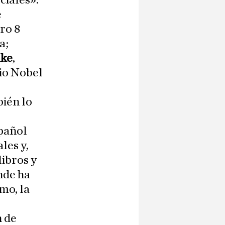
ciales».
e
ro 8
a;
ake
,
io Nobel
bién lo
spañol
les y,
libros y
nde ha
mo, la
n de