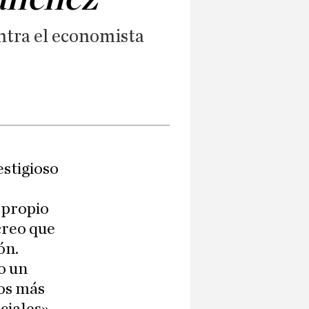
ontra el economista
stigioso
s
 propio
 creo que
ón.
o un
vos más