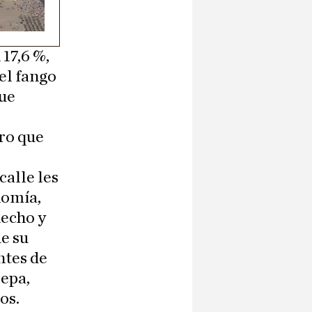
 17,6 %,
 el fango
que
ro que
calle les
nomía,
hecho y
ue su
ntes de
sepa,
os.