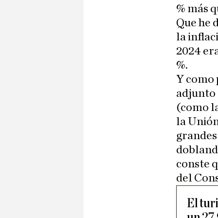
% más qu
Que he d
la infla
2024 era
%.
Y como 
adjunto
(como la
la Unión
grandes 
doblando
conste q
del Cons
El tur
un 27