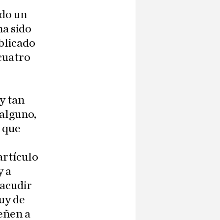
ndo un
ha sido
ublicado
 cuatro
y tan
alguno,
o que
artículo
y a
 acudir
uy de
eñen a