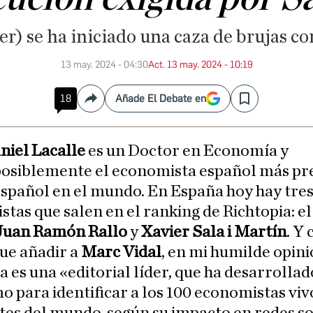
er) se ha iniciado una caza de brujas c
13 may. 2024 - 04:30
Act. 13 may. 2024 - 10:19
18
Añade El Debate en
Compartir
Save
niel Lacalle
es un Doctor en Economía y
posiblemente el economista español más pre
spañol en el mundo. En España hoy hay tre
tas que salen en el ranking de Richtopia: el
Juan Ramón Rallo
y
Xavier Sala i Martín
. Y
ue añadir a
Marc Vidal
, en mi humilde opini
a es una «editorial líder, que ha desarrollad
o para identificar a los 100 economistas vi