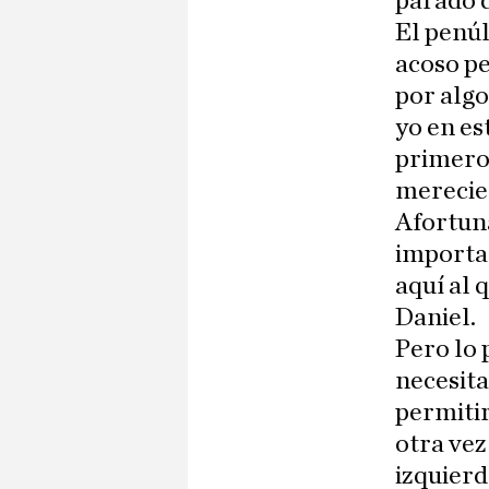
parado 
El penúl
acoso pe
por algo
yo en es
primeros
merecies
Afortuna
importa
aquí al 
Daniel.
Pero lo 
necesita
permitir
otra vez
izquierd