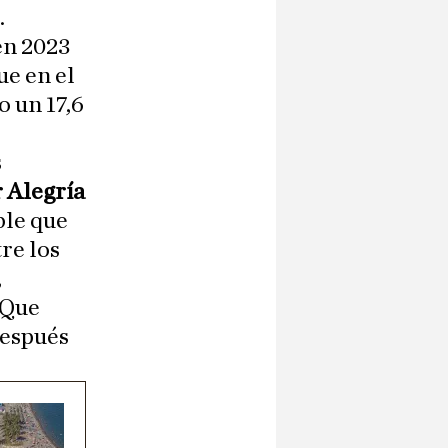
.
 en 2023
ue en el
o un 17,6
s
r Alegría
ble que
re los
,
 Que
después