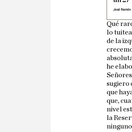
José Ramón 
Qué raro
lo tuite
de la iz
crecemos
absolut
he elabo
Señores 
sugiero
que haya
que, cua
nivel es
la Reser
ninguno 