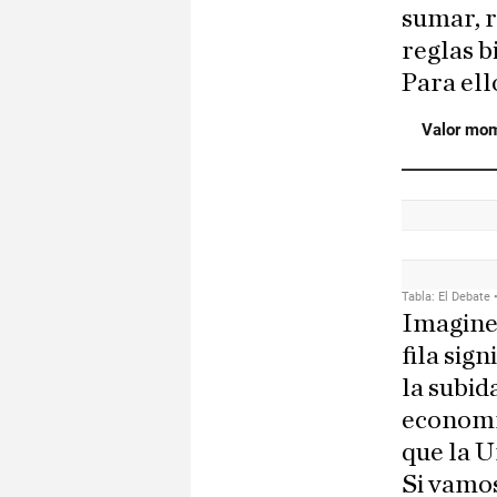
sumar, r
reglas b
Para ell
Imagine
fila sig
la subid
econom
que la U
Si vamos