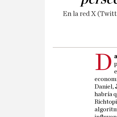
En la red X (Twitt
D
a
e
economis
Daniel,
habría q
Richtopi
algoritm