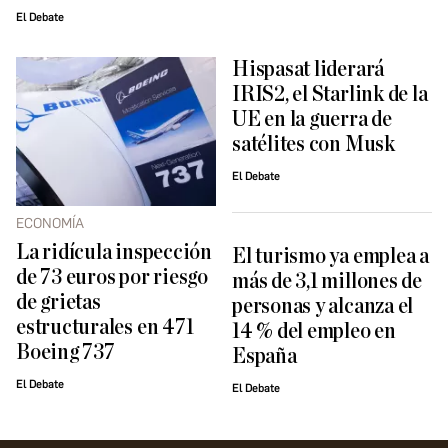
El Debate
Hispasat liderará
IRIS2, el Starlink de la
UE en la guerra de
satélites con Musk
El Debate
ECONOMÍA
La ridícula inspección
El turismo ya emplea a
de 73 euros por riesgo
más de 3,1 millones de
de grietas
personas y alcanza el
estructurales en 471
14 % del empleo en
Boeing 737
España
El Debate
El Debate