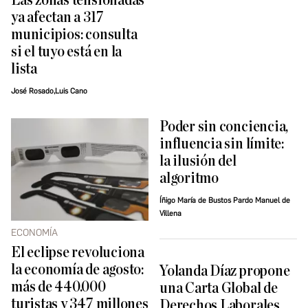
Las zonas tensionadas
ya afectan a 317
municipios: consulta
si el tuyo está en la
lista
José Rosado,Luis Cano
Poder sin conciencia,
influencia sin límite:
la ilusión del
algoritmo
Íñigo María de Bustos Pardo Manuel de
Villena
ECONOMÍA
El eclipse revoluciona
la economía de agosto:
Yolanda Díaz propone
más de 440.000
una Carta Global de
turistas y 347 millones
Derechos Laborales