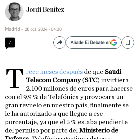
Jordi Benítez
Madrid
26 oct. 2024 - 04:30
7
Añade El Debate en
Compartir
Save
T
rece meses después
de que
Saudi
Telecom Company
(
STC
) invirtiera
2.100 millones de euros para hacerse
con el 9,9 % de Telefónica y provocara un
gran revuelo en nuestro país, finalmente se
le ha autorizado a que llegue a ese
porcentaje, ya que el 5 % estaba pendiente
del permiso por parte del
Ministerio de
Defensa
. Telefónica gestiona datos y